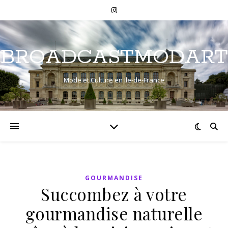
BROADCASTMODART
Mode et Culture en Ile-de-France
GOURMANDISE
Succombez à votre
gourmandise naturelle