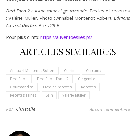
Flexi Food 2 cuisine saine et gourmande
. Textes et recettes
: Valérie Muller. Photo : Annabel Montenot Robert.
Éditions
Au vent des îles
. Prix : 29 €
Pour plus d’info:
http
s://auventdesiles.pf/
ARTICLES SIMILAIRES
Annabel Montenot Robert
Cuisine
Curcuma
Flexi Food
Flexi Food Tome 2
Gingembre
Gourmandise
Livre de recettes
Recettes
Recettes saines
Sain
Valérie Muller
Par
Christelle
Aucun commentaire