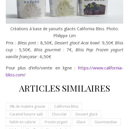
Créations à base de yaourts glacés California Bliss. Photo:
Philippe Lim
Prix :
Bless pint :
8,50€,
Dessert glacé Acai bowl
: 9,50€
Bliss
cup
: 5,50€,
Bliss gourmet
: 7€,
Bliss Pop
Frozen yogurt
vanille française
: 6,50€
Pour plus d’info/vente en ligne :
https://www.california-
bliss.com/
ARTICLES SIMILAIRES
0% de matière grasse
California Bliss
Caramel beurre salé
Chocolat
Dessert glacé
faible en calorie
Frozen yogurt
Glace
Gourmandise