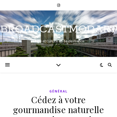
BROADCASTMODART
Mode et Culture en Ile-de-France
GÉNÉRAL
Cédez à votre
gourmandise naturelle