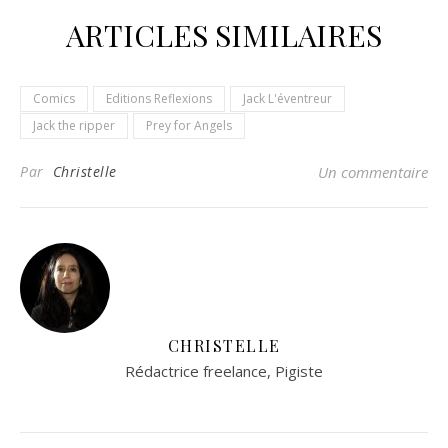
ARTICLES SIMILAIRES
Comics
Editions Reflexions
Jack L'éventreur
Jack the ripper
Prey for Angels
Par
Christelle
Un commentaire
CHRISTELLE
Rédactrice freelance, Pigiste