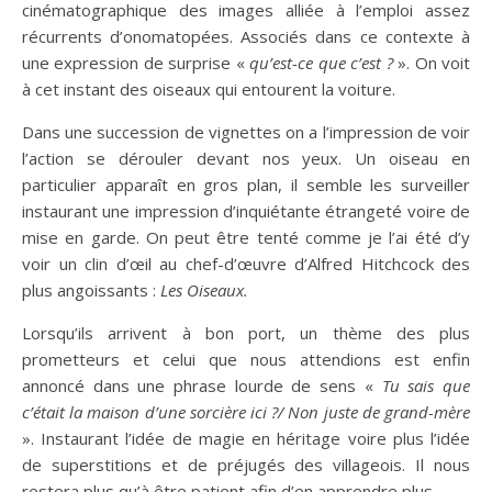
cinématographique des images alliée à l’emploi assez
récurrents d’onomatopées. Associés dans ce contexte à
une expression de surprise «
qu’est-ce que c’est ?
». On voit
à cet instant des oiseaux qui entourent la voiture.
Dans une succession de vignettes on a l’impression de voir
l’action se dérouler devant nos yeux. Un oiseau en
particulier apparaît en gros plan, il semble les surveiller
instaurant une impression d’inquiétante étrangeté voire de
mise en garde. On peut être tenté comme je l’ai été d’y
voir un clin d’œil au chef-d’œuvre d’Alfred Hitchcock des
plus angoissants :
Les Oiseaux.
Lorsqu’ils arrivent à bon port, un thème des plus
prometteurs et celui que nous attendions est enfin
annoncé dans une phrase lourde de sens «
Tu sais que
c’était la maison d’une sorcière ici ?/ Non juste de grand-mère
». Instaurant l’idée de magie en héritage voire plus l’idée
de superstitions et de préjugés des villageois. Il nous
restera plus qu’à être patient afin d’en apprendre plus.