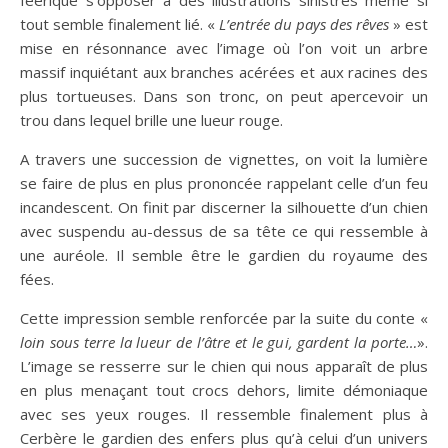
féerique s’opposer à des illustrations sinistres même si
tout semble finalement lié. «
L’entrée du pays des rêves
» est
mise en résonnance avec l’image où l’on voit un arbre
massif inquiétant aux branches acérées et aux racines des
plus tortueuses. Dans son tronc, on peut apercevoir un
trou dans lequel brille une lueur rouge.
A travers une succession de vignettes, on voit la lumière
se faire de plus en plus prononcée rappelant celle d’un feu
incandescent. On finit par discerner la silhouette d’un chien
avec suspendu au-dessus de sa tête ce qui ressemble à
une auréole. Il semble être le gardien du royaume des
fées.
Cette impression semble renforcée par la suite du conte «
loin sous terre la lueur de l’âtre et le gui, gardent la porte…
».
L’image se resserre sur le chien qui nous apparaît de plus
en plus menaçant tout crocs dehors, limite démoniaque
avec ses yeux rouges. Il ressemble finalement plus à
Cerbère le gardien des enfers plus qu’à celui d’un univers