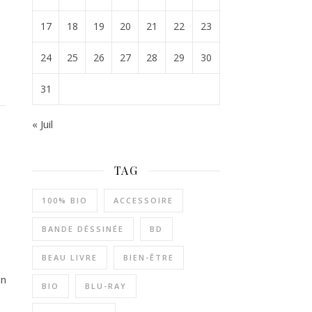
17
18
19
20
21
22
23
24
25
26
27
28
29
30
31
« Juil
TAG
100% BIO
ACCESSOIRE
BANDE DÉSSINÉE
BD
BEAU LIVRE
BIEN-ÊTRE
on
BIO
BLU-RAY