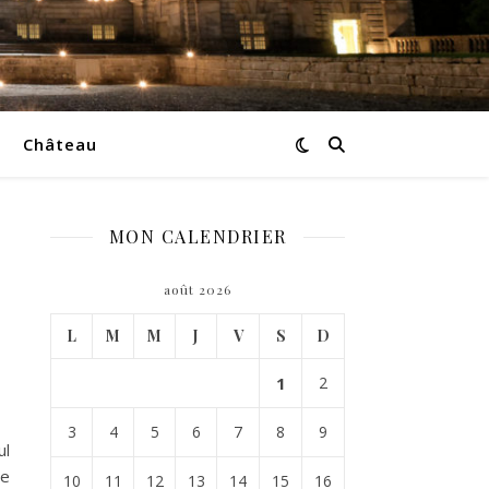
Château
MON CALENDRIER
août 2026
L
M
M
J
V
S
D
1
2
3
4
5
6
7
8
9
ul
te
10
11
12
13
14
15
16