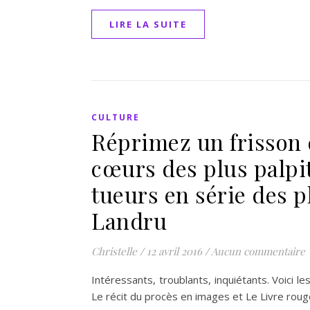
LIRE LA SUITE
CULTURE
Réprimez un frisson 
cœurs des plus palpi
tueurs en série des p
Landru
Christelle
/
12 avril 2016
/
Aucun commentaire
Intéressants, troublants, inquiétants. Voici l
Le récit du procès en images et Le Livre rou