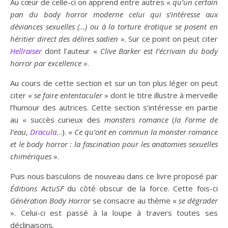
Au cœur de celle-ci on apprend entre autres «
qu’un certain
pan du body horror moderne celui qui s’intéresse aux
déviances sexuelles (…) ou à la torture érotique se posent en
héritier direct des délires sadien
». Sur ce point on peut citer
Hellraiser
dont l’auteur «
Clive Barker est l’écrivain du body
horror par excellence
».
Au cours de cette section et sur un ton plus léger on peut
citer «
se faire ententaculer
» dont le titre illustre à merveille
l’humour des autrices. Cette section s’intéresse en partie
au « succès curieux des
monsters romance
(
la Forme de
l’eau
,
Dracula
…). «
Ce qu’ont en commun la monster romance
et le body horror : la fascination pour les anatomies sexuelles
chimériques
».
Puis nous basculons de nouveau dans ce livre proposé par
Éditions ActuSF
du côté obscur de la force. Cette fois-ci
Génération Body Horror
se consacre au thème «
se dégrader
». Celui-ci est passé à la loupe à travers toutes ses
déclinaisons.