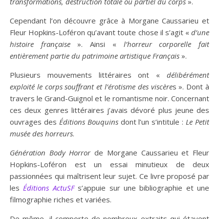
transformations, destruction totale ou partiel du corps
».
Cependant l’on découvre grâce à Morgane Caussarieu et
Fleur Hopkins-Loféron qu’avant toute chose il s’agit «
d’une
histoire française
». Ainsi «
l’horreur corporelle fait
entièrement partie du patrimoine artistique Français
».
Plusieurs mouvements littéraires ont «
délibérément
exploité le corps souffrant et l’érotisme des viscère
s ». Dont à
travers le Grand-Guignol et le romantisme noir. Concernant
ces deux genres littéraires j’avais dévoré plus jeune des
ouvrages des
Éditions
Bouquins
dont l’un s’intitule :
Le Petit
musée des horreurs
.
Génération Body Horror
de Morgane Caussarieu et Fleur
Hopkins-Loféron est un essai minutieux de deux
passionnées qui maîtrisent leur sujet. Ce livre proposé par
les
Éditions ActuSF
s’appuie sur une bibliographie et une
filmographie riches et variées.
De même, il comporte de nombreux extraits qui étayent