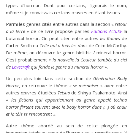
types d’horreur. Dont pour certains, j’ignorais le nom,
même si je connaissais certains œuvres en étant issues.
Parmi les genres cités entre autres dans la section «
retour
à la terre
» de ce livre proposé par les
Éditions ActuSF
la
botanical horror. On peut citer entre autres
les Ruines
de
Carter Smith ou
Celle qui a tous les dons
de Colm McCarthy.
De même, on découvre le genre biolithic / mineral horror.
C’est probablement «
la nouvelle la Couleur tombée du ciel
de
Lovecraft
qui fonde le genre du mineral horror
».
Un peu plus loin dans cette section de
Génération Body
Horror
, on retrouve le thème «
se
mécaniser
» avec entre
autres œuvres étudiées
Tetsuo
de Shinya Tsukamoto. Ainsi
«
les fictions qui appartiennent au genre appelé techno
horror flirtent souvent avec le body horror dans (…) où chair
et la tôle se rencontrent
».
Autre thème abordé au sein de cette plongée en
immersion totale au cœur de l’horreur se «
reconfigurer
». Y