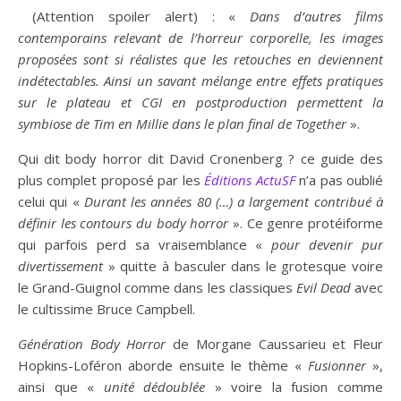
(Attention spoiler alert) : «
Dans d’autres films
contemporains relevant de l’horreur corporelle, les images
proposées sont si réalistes que les retouches en deviennent
indétectables. Ainsi un savant mélange entre effets pratiques
sur le plateau et CGI en postproduction permettent la
symbiose de Tim en Millie dans le plan final de Together
».
Qui dit body horror dit David Cronenberg ? ce guide des
plus complet proposé par les
Éditions
ActuSF
n’a pas oublié
celui qui «
Durant les années 80 (…) a largement contribué à
définir les contours du body horror
». Ce genre protéiforme
qui parfois perd sa vraisemblance «
pour devenir pur
divertissement
» quitte à basculer dans le grotesque voire
le Grand-Guignol comme dans les classiques
Evil Dead
avec
le cultissime Bruce Campbell.
Génération Body Horror
de Morgane Caussarieu et Fleur
Hopkins-Loféron aborde ensuite le thème «
Fusionner
»,
ainsi que «
unité dédoublée
» voire la fusion comme