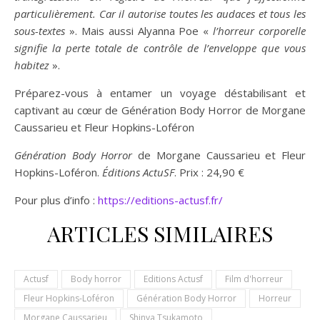
particulièrement. Car il autorise toutes les audaces et tous les
sous-textes
». Mais aussi Alyanna Poe «
l’horreur corporelle
signifie la perte totale de contrôle de l’enveloppe que vous
habitez
».
Préparez-vous à entamer un voyage déstabilisant et
captivant au cœur de Génération Body Horror de Morgane
Caussarieu et Fleur Hopkins-Loféron
Génération Body Horror
de Morgane Caussarieu et Fleur
Hopkins-Loféron.
Éditions ActuSF
. Prix : 24,90 €
Pour plus d’info :
https://editions-actusf.fr/
ARTICLES SIMILAIRES
Actusf
Body horror
Editions Actusf
Film d'horreur
Fleur Hopkins-Loféron
Génération Body Horror
Horreur
Morgane Caussarieu
Shinya Tsukamoto