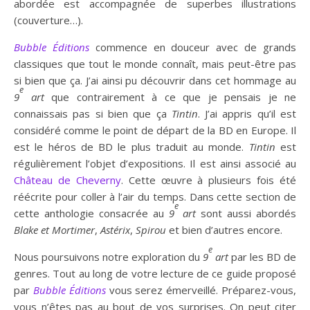
abordée est accompagnée de superbes illustrations
(couverture…).
Bubble Éditions
commence en douceur avec de grands
classiques que tout le monde connaît, mais peut-être pas
si bien que ça. J’ai ainsi pu découvrir dans cet hommage au
e
9
art
que contrairement à ce que je pensais je ne
connaissais pas si bien que ça
Tintin
. J’ai appris qu’il est
considéré comme le point de départ de la BD en Europe. Il
est le héros de BD le plus traduit au monde.
Tintin
est
régulièrement l’objet d’expositions. Il est ainsi associé au
Château de Cheverny
. Cette œuvre à plusieurs fois été
réécrite pour coller à l’air du temps. Dans cette section de
e
cette anthologie consacrée au
9
art
sont aussi abordés
Blake et Mortimer
,
Astérix
,
Spirou
et bien d’autres encore.
e
Nous poursuivons notre exploration du
9
art
par les BD de
genres. Tout au long de votre lecture de ce guide proposé
par
Bubble Éditions
vous serez émerveillé. Préparez-vous,
vous n’êtes pas au bout de vos surprises. On peut citer