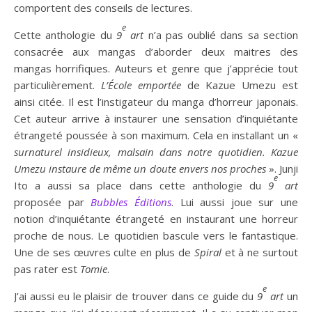
comportent des conseils de lectures.
e
Cette anthologie du
9
art
n’a pas oublié dans sa section
consacrée aux mangas d’aborder deux maitres des
mangas horrifiques. Auteurs et genre que j’apprécie tout
particulièrement.
L’École emportée
de Kazue Umezu est
ainsi citée. Il est l’instigateur du manga d’horreur japonais.
Cet auteur arrive à instaurer une sensation d’inquiétante
étrangeté poussée à son maximum. Cela en installant un «
surnaturel insidieux, malsain dans notre quotidien. Kazue
Umezu instaure de même un doute envers nos proches
». Junji
e
Ito a aussi sa place dans cette anthologie du
9
art
proposée par
Bubbles Éditions
. Lui aussi joue sur une
notion d’inquiétante étrangeté en instaurant une horreur
proche de nous. Le quotidien bascule vers le fantastique.
Une de ses œuvres culte en plus de
Spiral
et à ne surtout
pas rater est
Tomie
.
e
J’ai aussi eu le plaisir de trouver dans ce guide du
9
art
un