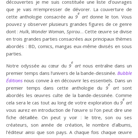
découvertes je me suis constituée une liste d’ouvrages
que je vais m’empresser de dévorer. La couverture de
e
cette anthologie consacrée au
9
art
donne le ton. Vous
pouvez y observer plusieurs grandes figures de ce genre
dont :
Hulk
,
Wonder Woman
,
Spirou
… Cette œuvre se divise
en trois grandes parties consacrées aux principaux thèmes
abordés : BD, comics, mangas eux-même divisés en sous
parties.
e
Notre odyssée au cœur du
9
art
nous entraîne dans un
premier temps dans l’univers de la bande-dessinée.
Bubble
Éditions
nous convie à en découvrir les essentiels. Dans un
e
premier temps dans cette anthologie du
9
art
sont
abordés les œuvres culte de la bande-dessinée. Comme
e
cela sera le cas tout au long de votre exploration du
9
art
vous aurez en introduction de l’œuvre si l’on peut dire une
fiche détaillée. On peut y voir : le titre, son ou ses
créateurs, son année de création, le nombre d’albums,
l’éditeur ainsi que son pays. A chaque fois chaque œuvre