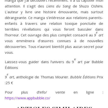
manga que j’ai découvert récemment. Il a su captiver mon
attention. Il s’agit des
Liens du Sang
de Shuzo Oshimi.
L’auteur y livre une histoire émouvante, mais surtout
dérangeante. Ce manga s’intéresse aux relations parents-
enfants à travers une relation toxique ponctuée de
terribles révélations qui vous feront basculer dans
e
l’horreur. Cet ouvrage des plus complet consacré au
9
art
vous emmènera d’œuvres connues à de nouvelles
découvertes. Tous n’auront bientôt plus aucun secret pour
vous.
e
Laissez-vous guider dans l’univers du 9
art par Bubble
Éditions
e
9
art
, anthologie de Thomas Mourier.
Bubble Éditions
Prix
:25 €
Pour plus d’info/ vente en ligne :
https://www.appbubble.co/