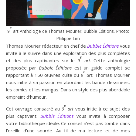
e
9
art Anthologie de Thomas Mourier. Bubble Éditions. Photo:
Philippe Lim
Thomas Mourier rédacteur en chef de
Bubble Éditions
vous
invite à le suivre dans une exploration des plus complètes
e
et des plus captivantes sur le
9
art
. Cette anthologie
proposée par
Bubble
Éditions
est un guide complet se
e
rapportant à 150 œuvres culte du
9
art
. Thomas Mourier
nous initie à sa passion en abordant les bande-dessinées,
les comics et les mangas. Dans un style des plus abordable
empreint d’humour.
e
Cet ouvrage consacré au
9
art
vous initie à ce sujet des
plus captivant.
Bubble Éditions
vous invite à composer
votre bibliothèque idéale. Ce conseil n’est pas tombé dans
l’oreille d’une sourde. Au fil de ma lecture et de mes