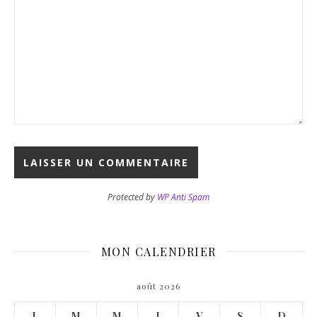
Protected by
WP Anti Spam
MON CALENDRIER
août 2026
L
M
M
J
V
S
D