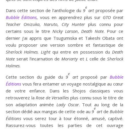
e
Dans cette section de l’anthologie du
9
art
proposée par
Bubble Éditions
, vous en apprendrez plus sur
GTO Great
Teacher Onizuka
,
Naruto
,
City Hunter
plus connu pour
certains sous le titre
Nicky Larson
,
Death
Note
. Pour ce
dernier j’ai appris que Tsugumiska et Takeshi Obata ont
voulu proposer une version sombre et fantastique de
Sherlock Holmes
.
Light
qui entre en possession du
Death
Note
serait l’incarnation de
Moriarty
et
L
celle de
Sherlock
Holmes
.
e
Cette section du guide du
9
art
proposé par
Bubble
Éditions
vous fera entamer un voyage nostalgique au cœur
de votre enfance. Dans les Shojos classiques vous
retrouverez la
Rose de Versailles
plus connu sous le titre de
son adaptation animée
Lady Oscar
. Tout au long de la
e
section dédié aux mangas de cette ode au
9
art
de
Bubble
Éditions
vous serez tour à tour étonné, amusé, captivé.
Rassurez-vous toutes les parties de cet ouvrage