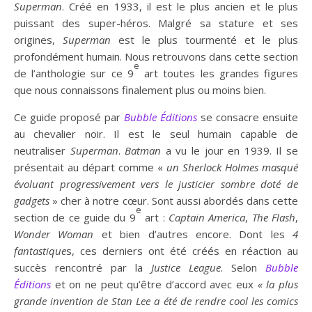
Superman
. Créé en 1933, il est le plus ancien et le plus
puissant des super-héros. Malgré sa stature et ses
origines,
Superman
est le plus tourmenté et le plus
profondément humain. Nous retrouvons dans cette section
e
de l’anthologie sur ce 9
art toutes les grandes figures
que nous connaissons finalement plus ou moins bien.
Ce guide proposé par
Bubble Éditions
se consacre ensuite
au chevalier noir. Il est le seul humain capable de
neutraliser
Superman
.
Batman
a vu le jour en 1939. Il se
présentait au départ comme «
un Sherlock Holmes masqué
évoluant progressivement vers le justicier sombre doté de
gadgets
» cher à notre cœur. Sont aussi abordés dans cette
e
section de ce guide du 9
art :
Captain
America
,
The Flash
,
Wonder Woman
et bien d’autres encore. Dont les
4
fantastique
s, ces derniers ont été créés en réaction au
succès rencontré par la
Justice League
. Selon
Bubble
Éditions
et on ne peut qu’être d’accord avec eux
« la plus
grande invention de Stan Lee a été de rendre cool les comics