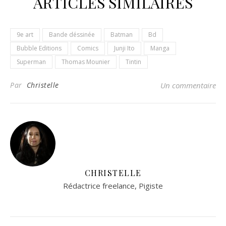
ARTICLES SIMILAIRES
9e art
Bande déssinée
Batman
Bd
Bubble Editions
Comics
Junji Ito
Manga
Superman
Thomas Mounier
Tintin
Par
Christelle
Un commentaire
CHRISTELLE
Rédactrice freelance, Pigiste