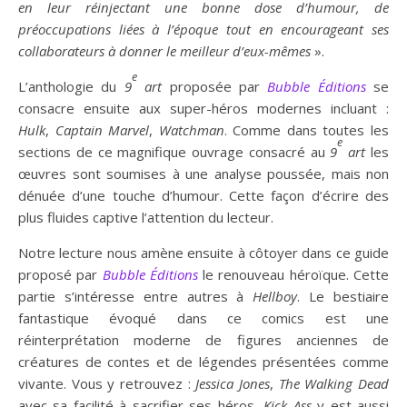
en leur réinjectant une bonne dose d’humour, de
préoccupations liées à l’époque tout en encourageant ses
collaborateurs à donner le meilleur d’eux-mêmes
».
e
L’anthologie du
9
art
proposée par
Bubble Éditions
se
consacre ensuite aux super-héros modernes incluant :
Hulk
,
Captain Marvel
,
Watchman
. Comme dans toutes les
e
sections de ce magnifique ouvrage consacré au
9
art
les
œuvres sont soumises à une analyse poussée, mais non
dénuée d’une touche d’humour. Cette façon d’écrire des
plus fluides captive l’attention du lecteur.
Notre lecture nous amène ensuite à côtoyer dans ce guide
proposé par
Bubble Éditions
le renouveau héroïque. Cette
partie s’intéresse entre autres à
Hellboy
. Le bestiaire
fantastique évoqué dans ce comics est une
réinterprétation moderne de figures anciennes de
créatures de contes et de légendes présentées comme
vivante. Vous y retrouvez :
Jessica Jones
,
The Walking
Dead
avec sa facilité à sacrifier ses héros
. Kick Ass
y est aussi