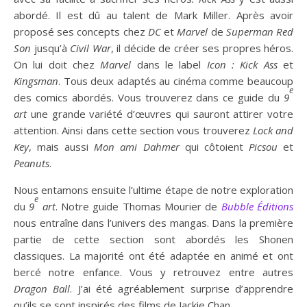
abordé. Il est dû au talent de Mark Miller. Après avoir
proposé ses concepts chez
DC
et
Marvel
de
Superman Red
Son
jusqu’à
Civil War
, il décide de créer ses propres héros.
On lui doit chez
Marvel
dans le label
Icon :
Kick Ass
et
Kingsman
. Tous deux adaptés au cinéma comme beaucoup
e
des comics abordés. Vous trouverez dans ce guide du
9
art
une grande variété d’œuvres qui sauront attirer votre
attention. Ainsi dans cette section vous trouverez
Lock and
Key
, mais aussi
Mon ami Dahmer
qui côtoient
Picsou
et
Peanuts
.
Nous entamons ensuite l’ultime étape de notre exploration
e
du
9
art
. Notre guide Thomas Mourier de
Bubble Éditions
nous entraîne dans l’univers des mangas. Dans la première
partie de cette section sont abordés les Shonen
classiques. La majorité ont été adaptée en animé et ont
bercé notre enfance. Vous y retrouvez entre autres
Dragon Ball
. J’ai été agréablement surprise d’apprendre
qu’ils se sont inspirés des films de Jackie Chan.