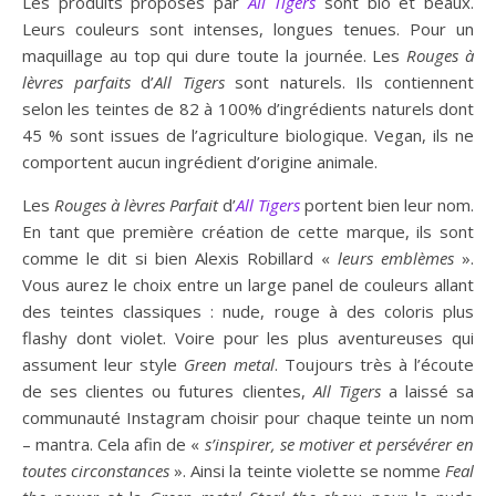
Les produits proposés par
All Tigers
sont bio et beaux.
Leurs couleurs sont intenses, longues tenues. Pour un
maquillage au top qui dure toute la journée. Les
Rouges à
lèvres parfaits
d’
All Tigers
sont naturels. Ils contiennent
selon les teintes de 82 à 100% d’ingrédients naturels dont
45 % sont issues de l’agriculture biologique. Vegan, ils ne
comportent aucun ingrédient d’origine animale.
Les
Rouges à lèvres Parfait
d’
All Tigers
portent bien leur nom.
En tant que première création de cette marque, ils sont
comme le dit si bien Alexis Robillard «
leurs emblèmes
».
Vous aurez le choix entre un large panel de couleurs allant
des teintes classiques : nude, rouge à des coloris plus
flashy dont violet. Voire pour les plus aventureuses qui
assument leur style
Green
metal
. Toujours très à l’écoute
de ses clientes ou futures clientes,
All Tigers
a laissé sa
communauté Instagram choisir pour chaque teinte un nom
– mantra. Cela afin de «
s’inspirer, se motiver et persévérer en
toutes circonstances
». Ainsi la teinte violette se nomme
Feal