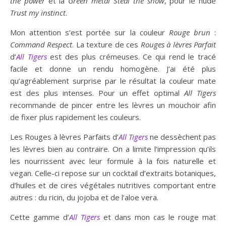
the
power
et la
Green metal
Steal the show
, pour le nude
Trust my instinct
.
Mon attention s’est portée sur la couleur
Rouge brun
:
Command Respect
. La texture de ces
Rouges à lèvres Parfait
d’
All Tigers
est des plus crémeuses. Ce qui rend le tracé
facile et donne un rendu homogène. J’ai été plus
qu’agréablement surprise par le résultat la couleur mate
est des plus intenses. Pour un effet optimal
All Tigers
recommande de pincer entre les lèvres un mouchoir afin
de fixer plus rapidement les couleurs.
Les Rouges à lèvres Parfaits d’
All Tigers
ne dessèchent pas
les lèvres bien au contraire. On a limite l’impression qu’ils
les nourrissent avec leur formule à la fois naturelle et
vegan. Celle-ci repose sur un cocktail d’extraits botaniques,
d’huiles et de cires végétales nutritives comportant entre
autres : du ricin, du jojoba et de l’aloe vera.
Cette gamme d’
All Tigers
et dans mon cas le rouge mat