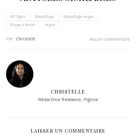
All Tigers
Maquillage
Maquillage vegan
Rouge à lèvres
Vegan
Par
Christelle
Aucun commentaire
CHRISTELLE
Rédactrice freelance, Pigiste
LAISSER UN COMMENTAIRE