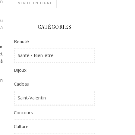
en
VENTE EN LIGNE
eu
CATÉGORIES
 à
Beauté
ur
et
Santé / Bien-être
 à
Bijoux
en
Cadeau
Saint-Valentin
Concours
Culture