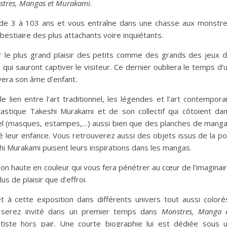
tres, Mangas et Murakami.
 de 3 à 103 ans et vous entraîne dans une chasse aux monstr
bestiaire des plus attachants voire inquiétants.
le plus grand plaisir des petits comme des grands des jeux 
qui sauront captiver le visiteur. Ce dernier oubliera le temps d’
uvera son âme d’enfant.
e lien entre l’art traditionnel, les légendes et l’art contempora
tastique Takeshi Murakami et de son collectif qui côtoient da
nnel (masques, estampes,…) aussi bien que des planches de mang
cé leur enfance. Vous retrouverez aussi des objets issus de la p
i Murakami puisent leurs inspirations dans les mangas.
on haute en couleur qui vous fera pénétrer au cœur de l’imaginai
s de plaisir que d’effroi.
t à cette exposition dans différents univers tout aussi coloré
us serez invité dans un premier temps dans
Monstres, Manga 
tiste hors pair. Une courte biographie lui est dédiée sous 