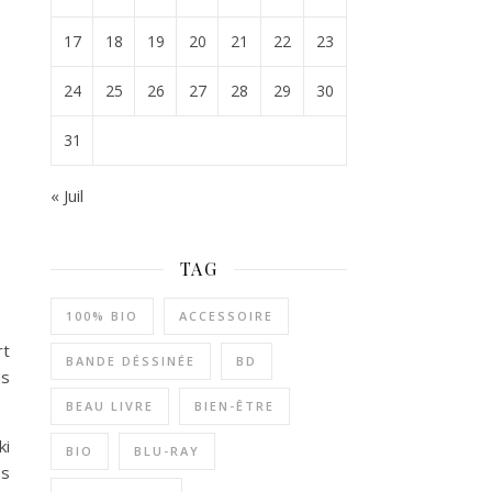
17
18
19
20
21
22
23
24
25
26
27
28
29
30
31
« Juil
TAG
100% BIO
ACCESSOIRE
rt
BANDE DÉSSINÉE
BD
us
BEAU LIVRE
BIEN-ÊTRE
ki
BIO
BLU-RAY
es