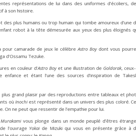
entes représentations de lui dans des uniformes d’écoliers, d
f à son histoire.
ot des plus humains ou trop humain qui tombe amoureux d’une 
enfant robot à la tête démesurée aux yeux des plus éloignés q
 pour camarade de jeux le célèbre
Astro Boy
dont vous pourr
anga d’Ossamu Tezuke.
ures en couleur d’
Astro Boy
et une illustration de
Goldorak
, ceux-
 enfance et étant l’une des sources d’inspiration de Takes
e plus grand plaisir par des reproductions entre tableaux et pho
ants où
Inochi
est représenté dans un univers des plus coloré. C
de. On ne peut que ressentir de l’empathie pour lui.
t Murakami
vous plonge dans un monde peuplé d’êtres étrang
e de l’ouvrage
Yokai
de Mizuki qui vous en présente grâce à 
nt le plus connu: le
Kappa
.