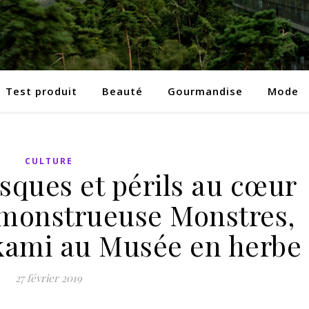
Test produit
Beauté
Gourmandise
Mode
CULTURE
isques et périls au cœur
n monstrueuse Monstres,
ami au Musée en herbe
27 février 2019