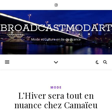
BROADCASTMODART
Mode et Culture en Ile-de-France
MODE
L’Hiver sera tout en
nuance chez Camaïeu