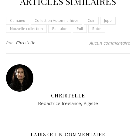
ARTICLES SIMILAIRES
Camaïeu
Collection Automne-hiver
Cuir
Jupe
Nouvelle collection
Pantalon
Pull
Robe
Par
Christelle
Aucun commentaire
CHRISTELLE
Rédactrice freelance, Pigiste
LAISSER UN COMMENTAIRE