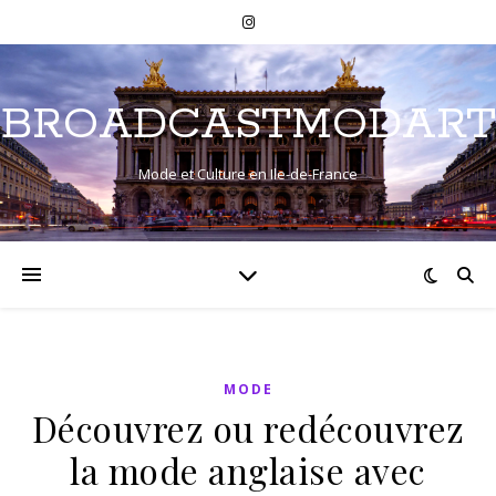
BROADCASTMODART
Mode et Culture en Ile-de-France
MODE
Découvrez ou redécouvrez
la mode anglaise avec