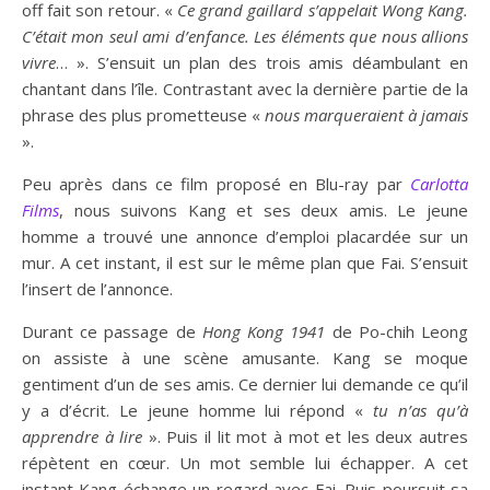
off fait son retour. «
Ce grand gaillard s’appelait Wong Kang.
C’était mon seul ami d’enfance. Les éléments que nous allions
vivre
… ». S’ensuit un plan des trois amis déambulant en
chantant dans l’île. Contrastant avec la dernière partie de la
phrase des plus prometteuse «
nous marqueraient à jamais
».
Peu après dans ce film proposé en Blu-ray par
Carlotta
Films
, nous suivons Kang et ses deux amis. Le jeune
homme a trouvé une annonce d’emploi placardée sur un
mur. A cet instant, il est sur le même plan que Fai. S’ensuit
l’insert de l’annonce.
Durant ce passage de
Hong Kong 1941
de Po-chih Leong
on assiste à une scène amusante. Kang se moque
gentiment d’un de ses amis. Ce dernier lui demande ce qu’il
y a d’écrit. Le jeune homme lui répond «
tu n’as qu’à
apprendre à lire
». Puis il lit mot à mot et les deux autres
répètent en cœur. Un mot semble lui échapper. A cet
instant Kang échange un regard avec Fai. Puis poursuit sa