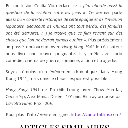
En conclusion Cecilia Yip déclare ce «
film aborde aussi la
question de la relation entre les gens
». Ce dernier parle
aussi du «
contexte historique de cette époque et de l’invasion
japonaise. Beaucoup de Chinois ont tout perdu, des familles
ont été détruites. (…) Je trouve que ce film revient sur des
choses que l’on ne devrait jamais oublier
». Plus précisément
un passé douloureux. Avec
Hong Kong 1941
le réalisateur
nous livre une œuvre poignante. Il y mêle avec brio
comédie, cinéma de guerre, romance, action et tragédie.
Soyez témoins d’un événement dramatique dans Hong
Kong 1941, mais dans le chaos l’espoir est possible.
Hong Kong 1941
de Po-chih Leong avec Chow Yun-fat,
Cecilia Yip, Alex Man…. Durée : 101min. Blu-ray proposé par
Carlotta Films
. Prix : 20€.
Pour plus d’info / vente en ligne :
https://carlottafilms.com/
ARTICLES SIMILAIRES