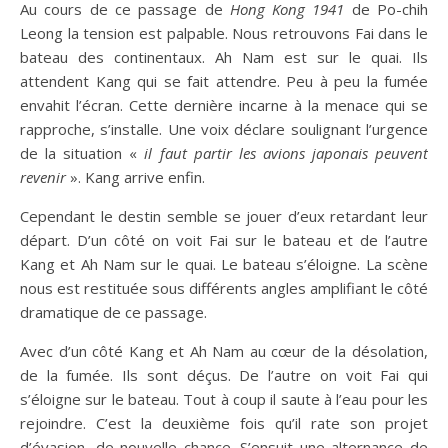
Au cours de ce passage de
Hong Kong 1941
de Po-chih
Leong la tension est palpable. Nous retrouvons Fai dans le
bateau des continentaux. Ah Nam est sur le quai. Ils
attendent Kang qui se fait attendre. Peu à peu la fumée
envahit l’écran. Cette dernière incarne à la menace qui se
rapproche, s’installe. Une voix déclare soulignant l’urgence
de la situation «
il faut partir les avions japonais peuvent
revenir
». Kang arrive enfin.
Cependant le destin semble se jouer d’eux retardant leur
départ. D’un côté on voit Fai sur le bateau et de l’autre
Kang et Ah Nam sur le quai. Le bateau s’éloigne. La scène
nous est restituée sous différents angles amplifiant le côté
dramatique de ce passage.
Avec d’un côté Kang et Ah Nam au cœur de la désolation,
de la fumée. Ils sont déçus. De l’autre on voit Fai qui
s’éloigne sur le bateau. Tout à coup il saute à l’eau pour les
rejoindre. C’est la deuxième fois qu’il rate son projet
d’évasion, de nouvelle chance. S’ensuit une alternance de