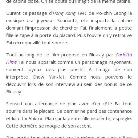
de cabine close. On se doute qu’il s’agît de la même cabine.
Durant ce passage d’
Hong Kong 1941
de Po-chih Leong la
musique est joyeuse. Souriante, elle inspecte la cabine
donnant l’impression de chercher Fai. Finalement la petite
fille le tape à la porte du placard. Puis l’ouvre on y retrouve
Fai recroquevillé tout sourire.
Tout au long de ce film proposé en Blu-ray par
Carlotta
Films
Fai nous apparaît comme un personnage rayonnant,
souvent joyeux des plus positif. A l’image de son
interprète Chow Yun-fat. Comme nous pouvons le
découvrir lors de son interview au sein des bonus de ce
Blu-ray.
S’ensuit une alternance de plan avec d’un côté Fai tout
sourire dans le placard. Ce dernier ne perd pas contenance
et lui dit «
Hallo
». Plan sur la petite fille insolente, espiègle.
Cette dernière se moque de son accent.
Peu après tous deux sont sur le même plan. Loin d’être