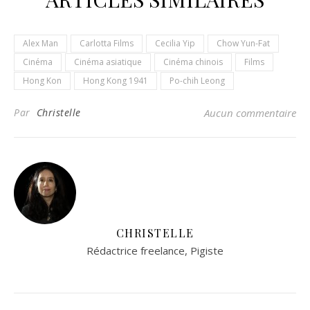
Alex Man
Carlotta Films
Cecilia Yip
Chow Yun-Fat
Cinéma
Cinéma asiatique
Cinéma chinois
Films
Hong Kon
Hong Kong 1941
Po-chih Leong
Par
Christelle
Aucun commentaire
CHRISTELLE
Rédactrice freelance, Pigiste