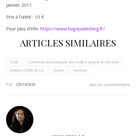
janvier 2011
Prix à l’unité : 10 €
Pour plus d’info:
https://www.hugopublishing.fr/
ARTICLES SIMILAIRES
Chat
Comment domestiquer son maître quand on est chat
édition Chiflet & Cie
Guide
Humour
Par
Christelle
Aucun commentaire