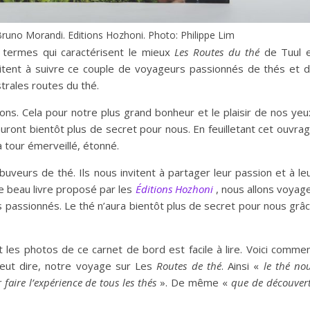
Bruno Morandi. Editions Hozhoni. Photo: Philippe Lim
es termes qui caractérisent le mieux
Les Routes du thé
de Tuul 
vitent à suivre ce couple de voyageurs passionnés de thés et 
rales routes du thé.
tions. Cela pour notre plus grand bonheur et le plaisir de nos yeu
uront bientôt plus de secret pour nous. En feuilletant cet ouvra
à tour émerveillé, étonné.
buveurs de thé. Ils nous invitent à partager leur passion et à le
e beau livre proposé par les
Éditions Hozhoni
, nous allons voyag
s passionnés. Le thé n’aura bientôt plus de secret pour nous grâ
les photos de ce carnet de bord est facile à lire. Voici comme
 peut dire, notre voyage sur Les
R
outes de thé
. Ainsi «
le thé
no
r
faire
l’expérience de tous les thés
». De même «
que de
découv
er