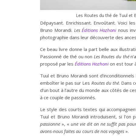
Les Routes du thé de Tuul et 
Dépaysant. Enrichissant. Envoûtant. Voici l
Bruno Morandi.
Les
Éditions Hozhoni
nous in
photographie dans leur découverte des ancest
Ce beau livre donne la part belle aux illustra
Passionné de thé ou non
Les Routes du thé
n’a
proposé par les
Éditions Hozhoni
on est tour 
Tuul et Bruno Morandi sont d’inconditionnels 
emboîter le pas sur Les
Routes du thé
. Dans c
d’un bout à l’autre du monde aux côtés de ce
à ce couple de passionnés.
Le style des courts textes qui accompagnent 
Tuul et Bruno Morandi introduisent, si l’on
passionne
», «
une
v
ie
di
t on ne suffit pas pou
avons-nous
fai
tes au cours de nos voyages
».