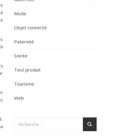
et
hé
Mode
ce
Objet connecté
us
Paternité
la
Soirée
rs
Test produit
ar
Tourisme
et
Web
is
é.
la