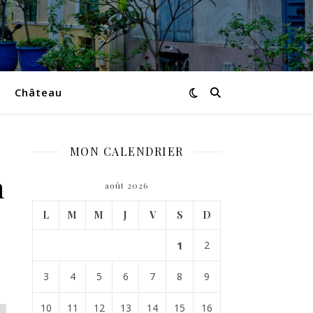
Château
MON CALENDRIER
n
août 2026
L
M
M
J
V
S
D
1
2
3
4
5
6
7
8
9
10
11
12
13
14
15
16