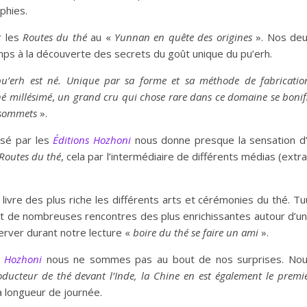
phies.
r les
R
oute
s
du
thé
au «
Yunnan en quête des origine
s
». Nos de
ps à la découverte des secrets du goût unique du pu’erh.
u’erh est né. Unique par sa forme et sa méthode de fabricatio
hé millésimé
,
un grand cru qui chose rare dans ce domaine se bonif
s sommets
».
osé par les
Éditions Hozhoni
nous donne presque la sensation d
Routes du thé
, cela par l’intermédiaire de différents médias (extra
ivre des plus riche les différents arts et cérémonies du thé. Tu
ait de nombreuses rencontres des plus enrichissantes autour d’u
erver durant notre lecture «
bo
ir
e du thé se faire un ami
».
s Hozhoni
nous ne sommes pas au bout de nos surprises. No
oducteur de thé devant l’Inde, la Chine en est également le premi
 longueur de journée.