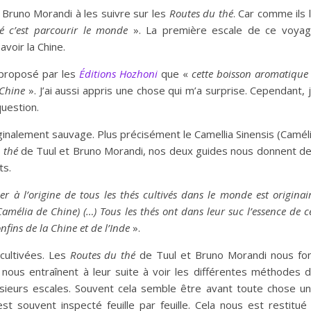
t Bruno Morandi à les suivre sur les
Routes du thé
. Car comme ils 
é c’est parcourir le monde
». La première escale de ce voya
voir la Chine.
 proposé par les
Éditions Hozhoni
que «
cette boisson aromatique
 Chine
». J’ai aussi appris une chose qui m’a surprise. Cependant, 
question.
originalement sauvage. Plus précisément le Camellia Sinensis (Camél
u thé
de Tuul et Bruno Morandi, nos deux guides nous donnent d
ts.
ier à l’origine de tous les thés cultivés dans le monde est originai
Camélia de Chine) (…) Tous les thés ont dans leur suc l’essence de c
nfins de la Chine et de l’Inde
».
cultivées. Les
Routes du thé
de Tuul et Bruno Morandi nous fo
s nous entraînent à leur suite à voir les différentes méthodes 
plusieurs escales. Souvent cela semble être avant toute chose u
est souvent inspecté feuille par feuille. Cela nous est restitué