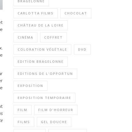
BRAGELONNE
CARLOTTA FILMS
CHOCOLAT
et
CHÂTEAU DE LA LOIRE
de
CINÉMA
COFFRET
x.
COLORATION VÉGÉTALE
DVD
ge
EDITION BRAGELONNE
ur
EDITIONS DE L'OPPORTUN
er
EXPOSITION
ce
EXPOSITION TEMPORAIRE
nt
FILM
FILM D'HORREUR
us
te
FILMS
GEL DOUCHE