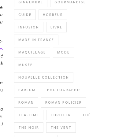
GINGEMBRE
GOURMANDISE
de
du
GUIDE
HORREUR
au
INFUSION
LIVRE
MADE IN FRANCE
z-
ns
MAQUILLAGE
MODE
hé
 à
MUSÉE
NOUVELLE COLLECTION
ce
ou
PARFUM
PHOTOGRAPHIE
ROMAN
ROMAN POLICIER
sa
TEA-TIME
THRILLER
THÉ
e.
…)
THÉ NOIR
THÉ VERT