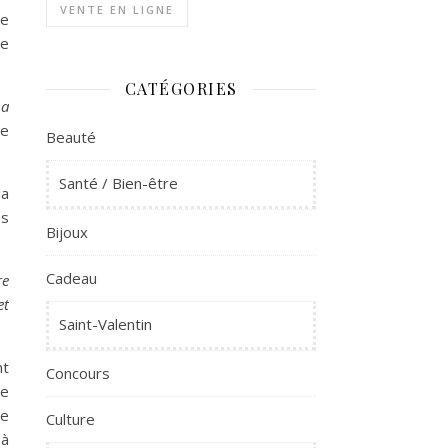
VENTE EN LIGNE
le
ge
CATÉGORIES
 a
je
Beauté
Santé / Bien-être
ia
es
Bijoux
Cadeau
re
et
Saint-Valentin
nt
Concours
de
ne
Culture
 à