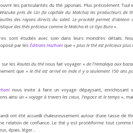
ouvrir les particularités du thé japonais. Plus précisément Tuul 
 Wa
zuka
près de Uzi
(la capitale du
Matcha)
les producteurs de t
feuilles des rayons directs du
soleil.
L
e procédé permet d’obtenir 
ristique des thés précieux comme
le
M
atcha et ce
Gyo Buro
».
res sont étudiés avec soin dans leurs moindres détails. No
roposé par les
Éditions Hozhoni
que «
plus le thé est précieux plus 
 sur les
Routes
du thé
nous fait voyager «
de l’Himalaya aux baza
onnement que «
le thé est arrivé en Inde i
l
y
a seulement 150 ans p
zhoni
nous invite à faire un voyage dépaysant, enrichissant 
ons ainsi un «
voyage à travers les cieux, l’espace et le temps
», ma
andi ont été accueilli chaleureusement autour d’une tasse de th
e relation de confiance. Le thé y est protéiforme tout comme 
ueux, épais, léger…