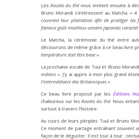
Les
R
outes du thé
nous invitent ensuite à déc
Bruno Morandi s’intéressent au Matcha. «
A
cou
v
rent leur
plantation afin de protéger les 
fameux goût moelleux
u
mami
japonais caracté
Le Matcha, la cérémonie du thé entre aut
découvrons de même grâce à ce beau livre p
température doit être base
».
La prochaine escale de Tuul et Bruno Morandi
i
ndiens
». J’y ai appris à mon plus grand ét
l’intermédiaire des Britanniques
».
Ce beau livre proposé par les
Éditions Ho
chaleureux sur les
Routes du thé
. Nous entam
surtout à travers l’histoire.
Au cours de leurs périples Tuul et Bruno Mor
Ce moment de partage entraînant souvent un
façon de le déguster. Il est tour à tour : onct