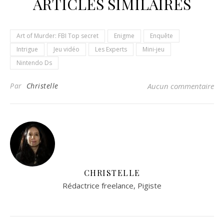
ARTICLES SIMILAIRES
Art of Murder: FBI Top secret
Enigme
Enquête
Intrigue
Jeu vidéo
Les Experts
Mini-jeu
Nintendo Ds
Par
Christelle
Aucun commentaire
CHRISTELLE
Rédactrice freelance, Pigiste