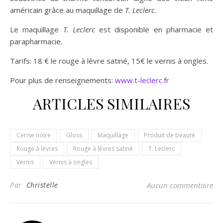
américain grâce au maquillage de
T. Leclerc
.
Le maquillage
T. Leclerc
est disponible en pharmacie et
parapharmacie.
Tarifs: 18 € le rouge à lèvre satiné, 15€ le vernis à ongles.
Pour plus de renseignements:
www.t-leclerc.fr
ARTICLES SIMILAIRES
Cerise noire
Gloss
Maquillage
Produit de beauté
Rouge à lèvres
Rouge à lèvres satiné
T. Leclerc
Vernis
Vernis à ongles
Par
Christelle
Aucun commentaire