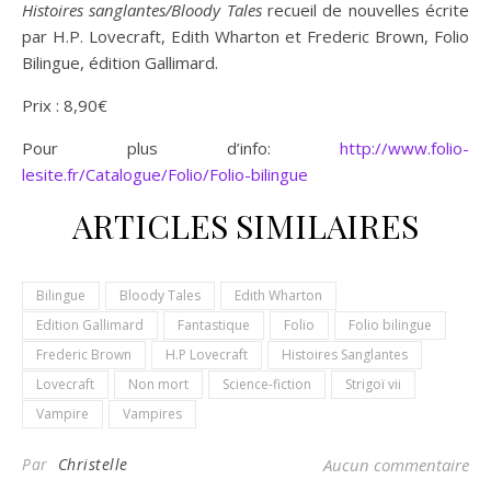
Histoires sanglantes/Bloody Tales
recueil de nouvelles écrite
par H.P. Lovecraft, Edith Wharton et Frederic Brown, Folio
Bilingue, édition Gallimard.
Prix : 8,90€
Pour plus d’info:
http://www.folio-
lesite.fr/Catalogue/Folio/Folio-bilingue
ARTICLES SIMILAIRES
Bilingue
Bloody Tales
Edith Wharton
Edition Gallimard
Fantastique
Folio
Folio bilingue
Frederic Brown
H.P Lovecraft
Histoires Sanglantes
Lovecraft
Non mort
Science-fiction
Strigoï vii
Vampire
Vampires
Par
Christelle
Aucun commentaire