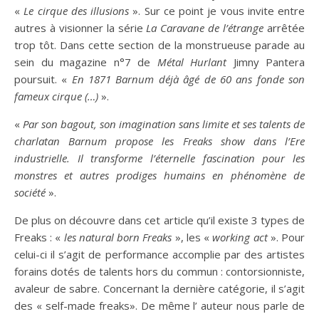
«
L
e c
i
rque des illusions
». Sur ce point je vous invite entre
autres à visionner la série
La
C
aravane de l
’étrange
arrêtée
trop tôt. Dans cette section de la monstrueuse parade au
sein du magazine n°7 de
Métal
Hurlant
Jimny Pantera
poursuit. «
En 1871 Barnum
déjà
âgé de 60 ans fonde son
fameux
cirque (…)
».
«
Par son bagout
,
son imagination
sans limite
et
ses talents de
charlatan Barnum propose les Freaks show dans l
’
Ere
industriel
le
. Il transforme l’
é
ternel
le
fascination
pour
l
es
monstres et autres prodiges humain
s
en phénomène de
société
».
De plus on découvre dans cet article qu’il existe 3 types de
Freaks : «
les natural born Freaks
», les «
working act
». Pour
celui-ci il s’agit de performance accomplie par des artistes
forains dotés de talents hors du commun : contorsionniste,
avaleur de sabre. Concernant la dernière catégorie, il s’agit
des « self-made freaks». De même l’ auteur nous parle de