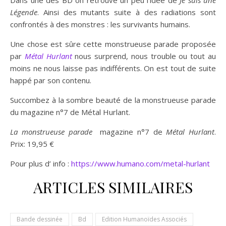
Dans une des BD on retrouve un peu l’idée de
Je suis une
Légende
. Ainsi des mutants suite à des radiations sont
confrontés à des monstres : les survivants humains.
Une chose est sûre cette monstrueuse parade proposée
par
Métal Hurlant
nous surprend, nous trouble ou tout au
moins ne nous laisse pas indifférents. On est tout de suite
happé par son contenu.
Succombez à la sombre beauté de la monstrueuse parade
du magazine n°7 de Métal Hurlant.
La monstrueuse parade
magazine n°7 de
Métal Hurlant
.
Prix: 19,95 €
Pour plus d’ info :
https://www.humano.com/metal-hurlant
ARTICLES SIMILAIRES
Bande dessinée
Bd
Edition Humanoïdes Associés