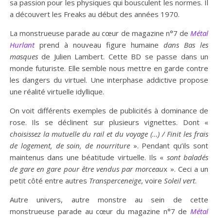
sa passion pour les physiques qui bousculent les normes. Il
a découvert les Freaks au début des années 1970.
La monstrueuse parade au cœur de magazine n°7 de
Métal
Hurlant
prend à nouveau figure humaine
dans Bas les
masques
de Julien Lambert. Cette BD se passe dans un
monde futuriste. Elle semble nous mettre en garde contre
les dangers du virtuel. Une interphase addictive propose
une réalité virtuelle idyllique.
On voit différents exemples de publicités à dominance de
rose. Ils se déclinent sur plusieurs vignettes. Dont «
ch
oi
s
iss
ez la
mutuelle
d
u
rail et du voyage
(…)
/
Finit
les frais
de logement, de
soin,
de nourriture
». Pendant qu’ils sont
maintenus dans une béatitude virtuelle. Ils «
sont baladés
de gare en gare pour être vendu
s
par morceau
x ». Ceci a un
petit côté entre autres
Transperceneige
, voire
Soleil
vert
.
Autre univers, autre monstre au sein de cette
monstrueuse parade au cœur du magazine n°7 de
Métal