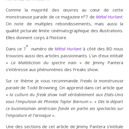
Comme la majorité des œuvres au cœur de cette
monstrueuse parade de ce magazine n°7 de
Métal Hurlant
.
On note de multiples rebondissements, mais aussi la
qualité picturale limite cinématographique des illustrations.
Elles donnent corps à l’histoire.
e
Dans ce 7
numéro de
Métal Hurlant
à côté des BD nous
trouvons aussi des articles passionnants. L’un d’eux intitulé
«
La Malédiction du spectre nain
» de Jimmy Pantera
s’intéresse aux phénomènes des Freaks show.
Sur ce thème je vous recommande
Freaks la monstrueuse
parade
de Todd Browning. On apprend dans cet article que
«
la culture
du freak show na
î
t
véritablement
aux Etats-Unis
sous
l’impulsion
de Phinéas Taylor Barnum
». «
Dès l
e départ
ce businessman américain fonde en
partie
ses spectacles sur
l’imposture et l’arnaque
».
Une des sections de cet article de Jimmy Pantera s’intitule