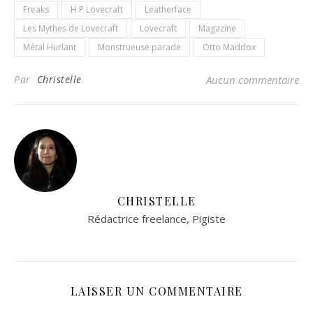
Freaks
H.P Lovecraft
Leatherface
Les Mythes de Lovecraft
Lovecraft
Magazine
Métal Hurlant
Monstrueuse parade
Otto Maddox
Par
Christelle
Aucun commentaire
CHRISTELLE
Rédactrice freelance, Pigiste
LAISSER UN COMMENTAIRE