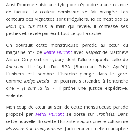
Ainsi l’homme saisit un stylo pour répondre à une relance
de facture. La couleur dominante se fait orangée. Les
contours des vignettes sont irréguliers. Ici ce n’est pas
La
M
ain qui tue
mais la main qui révèle. Il confesse ses
péchés et révélé par écrit tout ce qu’il a caché.
On poursuit cette monstrueuse parade au cœur du
magazine n°7 de
Métal Hurlant
avec
Respect
de Matthew
Allison. On y suit un cyborg dont l’allure rappelle celle de
Robocop
. Il s’agit d’un BPA (Bourreau Privé Agréé).
L’univers est sombre. L’histoire plonge dans le gore.
Comme
Judge Dredd
on pourrait s’attendre à l’entendre
dire «
je suis la loi
». Il prône une justice expéditive,
violente.
Mon coup de cœur au sein de cette monstrueuse parade
proposé par
Métal Hurlant
se porte sur
Trophées
. Dans
cette nouvelle Brouette Hurlante s’approprie le cultissime
Massacre à la tronçonneuse
. J’adorerai voir celle-ci adaptée