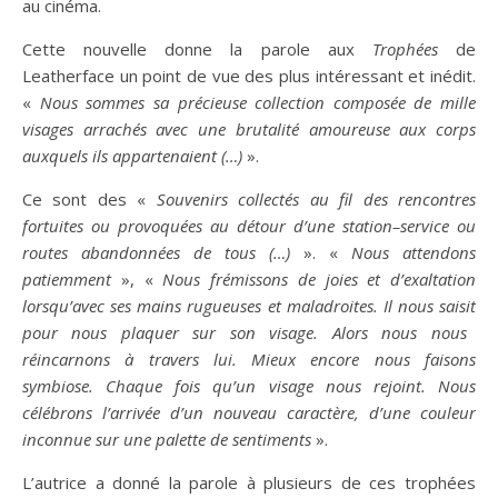
au cinéma.
Cette nouvelle donne la parole aux
T
rophées
de
Leatherface un point de vue des plus intéressant et inédit.
«
Nous sommes sa précieuse collection composée de mi
lle
vi
sages arrachés avec une brutalité amoureuse aux corps
au
x
quel
s
ils apparten
aient (…)
».
Ce sont des «
Souvenirs collectés au
fil
des rencontres
fortuites
ou provoqué
es
au
détour
d’une station
–
serv
ice
ou
routes abandonnée
s
de tous
(…)
». «
Nous attendons
patiemment
», «
Nous
frémissons
de
joies
et d
’
exa
lta
tion
lorsqu’avec ses mains rugueuse
s
et maladroite
s.
Il
nous
saisi
t
pour nous plaquer sur son
vi
sage. Alors
nous
nous
réincarnons
à
travers lui
.
Mi
eu
x encore nous
faisons
symbio
se.
Chaque fois qu’un
vi
sage nous rejoint
.
Nous
célébrons
l’arrivée d’
u
n nouveau caractère
,
d’un
e
cou
l
eur
inconnu
e
sur
une palette de sentiments
».
L’autrice a donné la parole à plusieurs de ces trophées