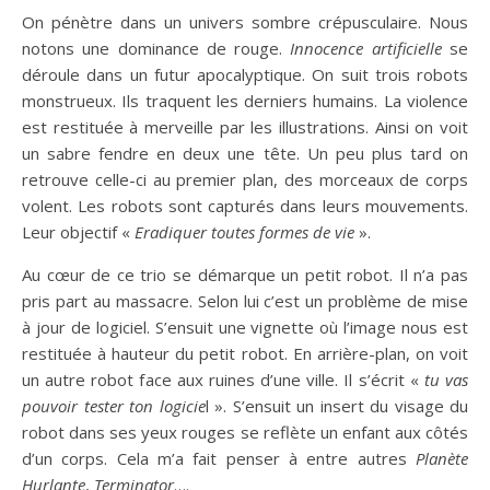
On pénètre dans un univers sombre crépusculaire. Nous
notons une dominance de rouge.
Innocence
artificiel
le
se
déroule dans un futur apocalyptique. On suit trois robots
monstrueux. Ils traquent les derniers humains. La violence
est restituée à merveille par les illustrations. Ainsi on voit
un sabre fendre en deux une tête. Un peu plus tard on
retrouve celle-ci au premier plan, des morceaux de corps
volent. Les robots sont capturés dans leurs mouvements.
Leur objectif «
Eradiquer toute
s
forme
s
de
vie
».
Au cœur de ce trio se démarque un petit robot. Il n’a pas
pris part au massacre. Selon lui c’est un problème de mise
à jour de logiciel. S’ensuit une vignette où l’image nous est
restituée à hauteur du petit robot. En arrière-plan, on voit
un autre robot face aux ruines d’une ville. Il s’écrit «
tu vas
pouvoir tester ton logicie
l ». S’ensuit un insert du visage du
robot dans ses yeux rouges se reflète un enfant aux côtés
d’un corps. Cela m’a fait penser à entre autres
Planète
Hurlante
,
T
erm
inator
….