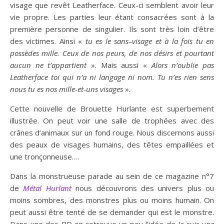
visage que revêt Leatherface. Ceux-ci semblent avoir leur
vie propre. Les parties leur étant consacrées sont à la
première personne de singulier. Ils sont très loin d’être
des victimes. Ainsi «
tu es le san
s
–
vi
sage et
à
la fois tu en
possèdes
m
i
lle. Ceux de nos peurs
,
de
n
os
désirs
et pourtant
aucun
ne t’appartient
». Mais aussi «
Alors
n’oublie
pas
Leatherface toi
qui n’a ni langage
ni nom
.
Tu n’es
rien
sens
nous tu es
nos mille-et-uns vi
sage
s
».
Cette nouvelle de Brouette Hurlante est superbement
illustrée. On peut voir une salle de trophées avec des
crânes d’animaux sur un fond rouge. Nous discernons aussi
des peaux de visages humains, des têtes empaillées et
une tronçonneuse….
Dans la monstrueuse parade au sein de ce magazine n°7
de
Métal Hurlant
nous découvrons des univers plus ou
moins sombres, des monstres plus ou moins humain. On
peut aussi être tenté de se demander qui est le monstre.