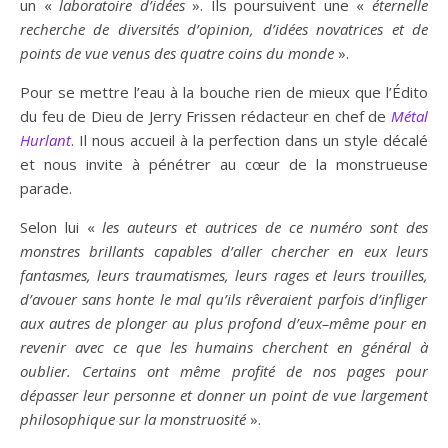
un «
laboratoire d’idées
». Ils poursuivent une «
éternelle
recherche de diversités d’opinion, d’idées novatrices et de
points de vue venus des quatre coins du monde
».
Pour se mettre l’eau à la bouche rien de mieux que l’Édito
du feu de Dieu de Jerry Frissen rédacteur en chef de
Métal
Hurlant
. Il nous accueil à la perfection dans un style décalé
et nous invite à pénétrer au cœur de la monstrueuse
parade.
Selon lui «
les auteurs et a
u
trices de ce numéro sont des
monstres
brillants
capable
s
d’aller chercher en eux leurs
fantasmes
,
leurs traumatismes, leur
s
rage
s
et leur
s
trouille
s,
d
’
avouer sans honte le mal qu’ils
rêveraient
parfois d’
infliger
aux autres de plonger au plus profond d’eux
–
même pour en
re
venir avec ce que
l
es humains cherchent en général à
oublie
r
. Certains ont même profit
é
de nos pages pour
dépasser leur personne et donner un point de vue largement
philosophique sur la monstruosité
».