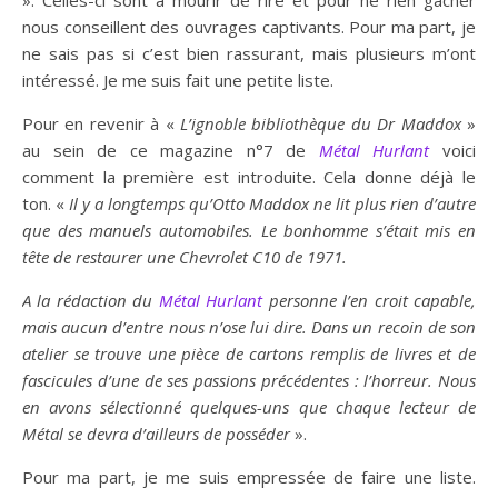
». Celles-ci sont à mourir de rire et pour ne rien gâcher
nous conseillent des ouvrages captivants. Pour ma part, je
ne sais pas si c’est bien rassurant, mais plusieurs m’ont
intéressé. Je me suis fait une petite liste.
Pour en revenir à «
L’ignoble bibliothèque du Dr Maddox
»
au sein de ce magazine n°7 de
Métal Hurlant
voici
comment la première est introduite. Cela donne déjà le
ton. «
Il y a longtemps qu’Otto Maddox ne lit plus rien d’autre
que des manuels automobiles. Le bonhomme s’était mis en
tête de restaurer une Chevrolet C10 de 1971.
A la rédaction du
Métal Hurlant
personne l’en croit capable,
mais aucun d’entre nous n’ose lui dire. Dans un recoin de son
atelier se trouve une pièce de cartons remplis de livres et de
fascicules d’une de ses passions précédentes : l’horreur. Nous
en avons sélectionné quelques-uns que chaque lecteur de
Métal se devra d’ailleurs de posséder
».
Pour ma part, je me suis empressée de faire une liste.