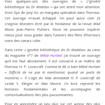
Voici quelques-uns des ouvrages de «
L’ignoble
bibliothèque du Dr Maddox
» qui ont attiré mon attention.
Dont
Gyo
de Junji Ito un mangaka spécialisé dans l’horreur.
Cet ouvrage m’avait échappé. On peut aussi citer
Ze
craignos Monsters
écrit par le fondateur de la revue
Mad
Movie
Jean-Pierre Putters. Nous ne pouvions espérer
mieux pour nous guider dans l’univers des films d’horreurs
voire des nanars culte.
Dans cette «
Ignoble bibliothèque du Dr Maddox
» au cœur
du magazine n°7 de
Métal Hurlant
j’ai trouvé un ouvrage
qu’il me faut absolument. Il est consacré à un maître de
l’horreur H. P. Lovecraft. Comme le dit si bien
Métal Hurlant
«
Difficile de ne pas le mentionner quand on parle de
monstres
». Il s’agit
du New annotated H. P. Lovecraft
de
Leslie S. Klinger et Alan Moore. Ce livre reprend les
histoires fondamentales et les accompagne de
contextualisations des plus passionnantes.
Pour en apprendre un peu plus sur cet auteur des plus