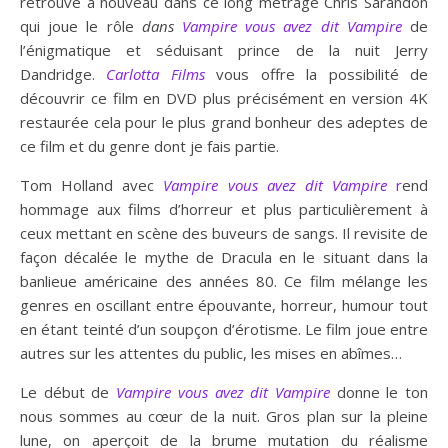
retrouve à nouveau dans ce long métrage Chris Sarandon
qui joue le rôle
dans
Vampire vous avez dit Vampire
de
l’énigmatique et séduisant prince de la nuit Jerry
Dandridge.
Carlotta Films
vous offre la possibilité de
découvrir ce film en DVD plus précisément en version 4K
restaurée cela pour le plus grand bonheur des adeptes de
ce film et du genre dont je fais partie.
Tom Holland avec
Vampire vous avez dit Vampire
r
end
hommage aux films d’horreur et plus particulièrement à
ceux mettant en scène des buveurs de sangs. Il revisite de
façon décalée le mythe de Dracula en le situant dans la
banlieue américaine des années 80. Ce film mélange les
genres en oscillant entre épouvante, horreur, humour tout
en étant teinté d’un soupçon d’érotisme. Le film joue entre
autres sur les attentes du public, les mises en abîmes…
Le début de
Vampire vous avez dit Vampire
donne le ton
nous sommes au cœur de la nuit. Gros plan sur la pleine
lune, on aperçoit de la brume mutation du réalisme