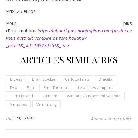
Prix: 25 euros
Pour plus
d’informations:
https://laboutique.carlottafilms.com/products/va
vous-avez-dit-vampire-de-tom-holland?
_pos=1&_sid=19527d751&_ss=r
ARTICLES SIMILAIRES
Blu-ray
Bram Stocker
Carlotta Films
Dracula
Dvd
Film
Film d'horreur
Le bal des vampires
Tom Holland
Vampire
Vampire vous avez dit vampire
Vampires
Van Helsing
Par
Christelle
Aucun commentaire