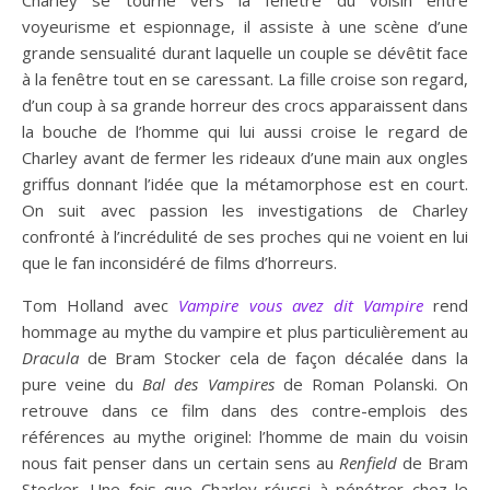
Charley se tourne vers la fenêtre du voisin entre
voyeurisme et espionnage, il assiste à une scène d’une
grande sensualité durant laquelle un couple se dévêtit face
à la fenêtre tout en se caressant. La fille croise son regard,
d’un coup à sa grande horreur des crocs apparaissent dans
la bouche de l’homme qui lui aussi croise le regard de
Charley avant de fermer les rideaux d’une main aux ongles
griffus donnant l’idée que la métamorphose est en court.
On suit avec passion les investigations de Charley
confronté à l’incrédulité de ses proches qui ne voient en lui
que le fan inconsidéré de films d’horreurs.
Tom Holland avec
Vampire vous avez dit Vampire
rend
hommage au mythe du vampire et plus particulièrement au
Dracula
de Bram Stocker cela de façon décalée dans la
pure veine du
Bal des Vampires
de Roman Polanski. On
retrouve dans ce film dans des contre-emplois des
références au mythe originel: l’homme de main du voisin
nous fait penser dans un certain sens au
Renfield
de Bram
Stocker. Une fois que Charley réussi à pénétrer chez le