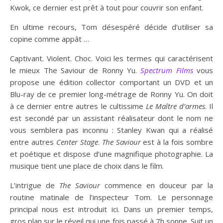
Kwok, ce dernier est prêt à tout pour couvrir son enfant.
En ultime recours, Tom désespéré décide d’utiliser sa
copine comme appât …
Captivant. Violent. Choc. Voici les termes qui caractérisent
le mieux The Saviour de Ronny Yu.
Spectrum Films
vous
propose une édition collector comportant un DVD et un
Blu-ray de ce premier long-métrage de Ronny Yu. On doit
à ce dernier entre autres le cultissime
Le Maître d’armes
. Il
est secondé par un assistant réalisateur dont le nom ne
vous semblera pas inconnu : Stanley Kwan qui a réalisé
entre autres
Center Stage
.
The Saviour
est à la fois sombre
et poétique et dispose d’une magnifique photographie. La
musique tient une place de choix dans le film.
L’intrigue de
The Saviour
commence en douceur par la
routine matinale de l’inspecteur Tom. Le personnage
principal nous est introduit ici. Dans un premier temps,
gros plan sur le réveil qui une fois passé à 7h sonne. Suit un