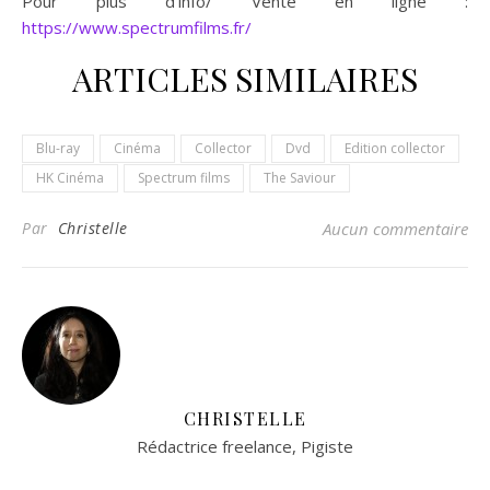
Pour plus d’info/ Vente en ligne :
https://www.spectrumfilms.fr/
ARTICLES SIMILAIRES
Blu-ray
Cinéma
Collector
Dvd
Edition collector
HK Cinéma
Spectrum films
The Saviour
Par
Christelle
Aucun commentaire
CHRISTELLE
Rédactrice freelance, Pigiste