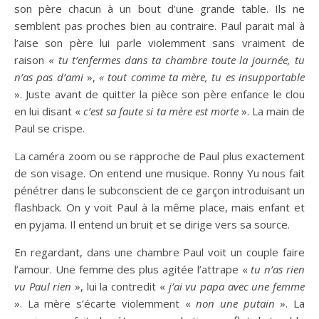
son père chacun à un bout d’une grande table. Ils ne
semblent pas proches bien au contraire. Paul parait mal à
l’aise son père lui parle violemment sans vraiment de
raison «
tu t’enfermes dans ta chambre toute la journée, tu
n’as pas d’ami
»,
« tout comme ta mère, tu es insupportable
». Juste avant de quitter la pièce son père enfance le clou
en lui disant «
c’est sa faute si ta mère est morte
». La main de
Paul se crispe.
La caméra zoom ou se rapproche de Paul plus exactement
de son visage. On entend une musique. Ronny Yu nous fait
pénétrer dans le subconscient de ce garçon introduisant un
flashback. On y voit Paul à la même place, mais enfant et
en pyjama. Il entend un bruit et se dirige vers sa source.
En regardant, dans une chambre Paul voit un couple faire
l’amour. Une femme des plus agitée l’attrape «
tu n’as rien
vu Paul rien
», lui la contredit «
j’ai vu papa avec une femme
». La mère s’écarte violemment «
non une putain
». La