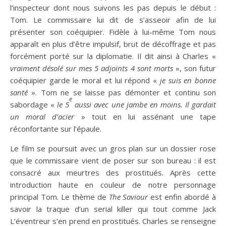
l’inspecteur dont nous suivons les pas depuis le début :
Tom. Le commissaire lui dit de s’asseoir afin de lui
présenter son coéquipier. Fidèle à lui-même Tom nous
apparaît en plus d’être impulsif, brut de décoffrage et pas
forcément porté sur la diplomatie. Il dit ainsi à Charles «
vraiment désolé sur mes 5 adjoints 4 sont morts
», son futur
coéquipier garde le moral et lui répond «
je suis en bonne
santé
». Tom ne se laisse pas démonter et continu son
e
sabordage «
le 5
aussi avec une jambe en moins. Il gardait
un moral d’acier
» tout en lui assénant une tape
réconfortante sur l’épaule.
Le film se poursuit avec un gros plan sur un dossier rose
que le commissaire vient de poser sur son bureau : il est
consacré aux meurtres des prostitués. Après cette
introduction haute en couleur de notre personnage
principal Tom. Le thème de
The Saviour
est enfin abordé à
savoir la traque d’un serial killer qui tout comme Jack
L’éventreur s’en prend en prostitués. Charles se renseigne