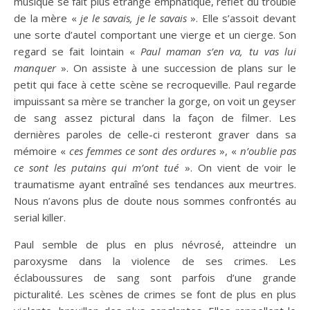
musique se fait plus étrange emphatique, reflet du trouble
de la mère «
je le savais, je le savais
». Elle s’assoit devant
une sorte d’autel comportant une vierge et un cierge. Son
regard se fait lointain «
Paul maman s’en va, tu vas lui
manquer
». On assiste à une succession de plans sur le
petit qui face à cette scène se recroqueville. Paul regarde
impuissant sa mère se trancher la gorge, on voit un geyser
de sang assez pictural dans la façon de filmer. Les
dernières paroles de celle-ci resteront graver dans sa
mémoire «
ces femmes ce sont des ordures
», «
n’oublie pas
ce sont les putains qui m’ont tué
». On vient de voir le
traumatisme ayant entraîné ses tendances aux meurtres.
Nous n’avons plus de doute nous sommes confrontés au
serial killer.
Paul semble de plus en plus névrosé, atteindre un
paroxysme dans la violence de ses crimes. Les
éclaboussures de sang sont parfois d’une grande
picturalité. Les scènes de crimes se font de plus en plus