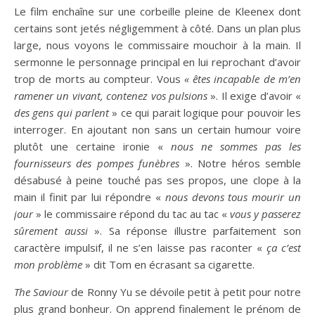
Le film enchaîne sur une corbeille pleine de Kleenex dont
certains sont jetés négligemment à côté. Dans un plan plus
large, nous voyons le commissaire mouchoir à la main. Il
sermonne le personnage principal en lui reprochant d’avoir
trop de morts au compteur. Vous
« êtes incapable de m’en
ramener un vivant, contenez vos pulsions
». Il exige d’avoir «
des gens qui parlent
» ce qui parait logique pour pouvoir les
interroger. En ajoutant non sans un certain humour voire
plutôt une certaine ironie «
nous ne sommes pas les
fournisseurs des pompes funèbres
». Notre héros semble
désabusé à peine touché pas ses propos, une clope à la
main il finit par lui répondre «
nous devons tous mourir un
jour
» le commissaire répond du tac au tac «
vous y passerez
sûrement aussi
». Sa réponse illustre parfaitement son
caractère impulsif, il ne s’en laisse pas raconter «
ça c’est
mon problème
» dit Tom en écrasant sa cigarette.
The Saviour
de Ronny Yu se dévoile petit à petit pour notre
plus grand bonheur. On apprend finalement le prénom de