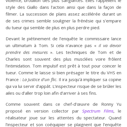
violente, brouillon des plus sanglantes. Elles rappellent le
style des Giallo dans l’action ainsi que dans la façon de
filmer. La succession de plans assez accélérée durant un
de ses crimes semble souligner la frénésie qui s’empare
du tueur qui semble de plus en plus perdre pied.
Devant le piétinement de l’enquête le commissaire lance
un ultimatum à Tom. Si cela n’avance pas «
il va devoir
prendre des mesures
». Les techniques de Tom et de
Charles sont souvent des plus musclées voire frôlent
l’intimidation. Tom impulsif est prêt à tout pour coincer le
tueur. Comme le laisse si bien présager le titre du VHS en
France :
La Justice d’un flic
. Il ira jusqu’à impliquer sa copine
qui va lui servir d’appât. L’inspecteur risque de se brûler les
ailes ou d’aller trop loin afin d’arriver à ses fins.
Comme souvent dans ce chef-d’œuvre de Ronny Yu
proposé en version collector par
Spectrum Films
, le
réalisateur joue sur les attentes du spectateur. Quand
l’inspecteur et son coéquipier se plaignent que l’enquête