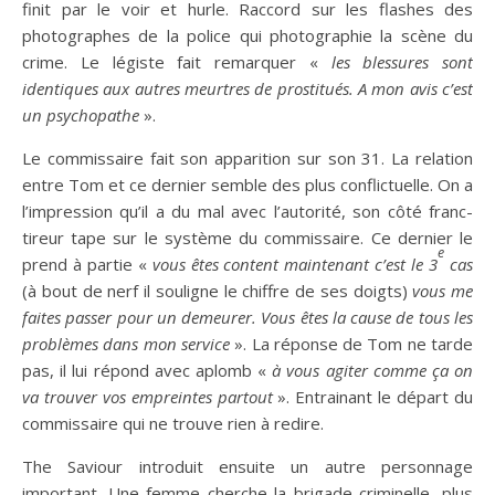
finit par le voir et hurle. Raccord sur les flashes des
photographes de la police qui photographie la scène du
crime. Le légiste fait remarquer «
les blessures sont
identiques aux autres meurtres de prostitués. A mon avis c’est
un psychopathe
».
Le commissaire fait son apparition sur son 31. La relation
entre Tom et ce dernier semble des plus conflictuelle. On a
l’impression qu’il a du mal avec l’autorité, son côté franc-
tireur tape sur le système du commissaire. Ce dernier le
e
prend à partie «
vous êtes content maintenant c’est le 3
cas
(à bout de nerf il souligne le chiffre de ses doigts)
vous me
faites passer pour un demeurer. Vous êtes la cause de tous les
problèmes dans mon service
». La réponse de Tom ne tarde
pas, il lui répond avec aplomb «
à vous agiter comme ça on
va trouver vos empreintes partout
». Entrainant le départ du
commissaire qui ne trouve rien à redire.
The Saviour introduit ensuite un autre personnage
important. Une femme cherche la brigade criminelle, plus