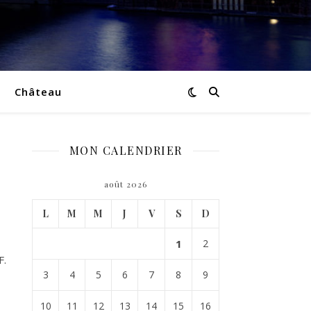
Château
MON CALENDRIER
août 2026
L
M
M
J
V
S
D
1
2
F.
3
4
5
6
7
8
9
10
11
12
13
14
15
16