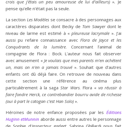
crois que j’étais un peu amoureuse de lui d’ailleurs) ».
Je
pense qu’elle n’était pas la seule.
La section
Les Modèles
se consacre à des personnages aux
caractères disparates dont Becky de
Tom Sawyer
dont le
niveau de larme est estimé à «
pleureuse lacrymale
». J’ai
aussi pu refaire connaissance avec
Flora de Jayce et les
Conquérants de la lumière
. Concernant l’animal de
compagnie de Flora : Bock. L’auteur nous fait observer
avec amusement «
Je voulais que mes parents m’en achètent
un, mais on n’en a jamais trouvé
». Souhait que d’autres
enfants ont dû déjà faire. On retrouve de nouveau dans
cette section une référence au cinéma plus
particulièrement à la saga
Star Wars
. Flora «
va réussir à
faire fondre Herck, ce contrebandier bourru avide de richesse
(oui à part le catogan c’est Han Solo)
».
Héroïnes de notre enfance proposées par les
Éditions
Huginn etMunnin
aborde aussi entre autres le personnage
de Sophie d’
Inspecteur gadget
. Sabrina Ghillardi nous fait