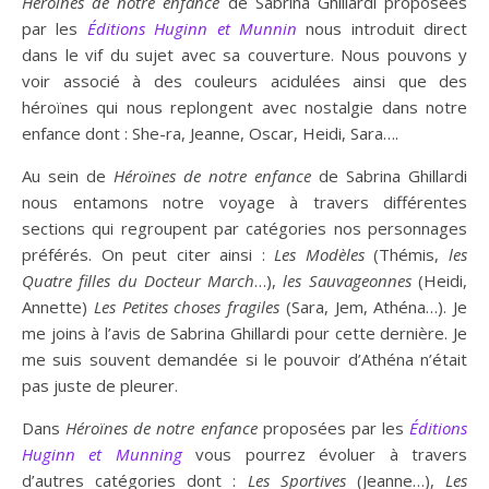
Héroïnes de notre enfance
de Sabrina Ghillardi proposées
par les
Éditions
Huginn et Munnin
nous introduit direct
dans le vif du sujet avec sa couverture. Nous pouvons y
voir associé à des couleurs acidulées ainsi que des
héroïnes qui nous replongent avec nostalgie dans notre
enfance dont : She-ra, Jeanne, Oscar, Heidi, Sara….
Au sein de
Héroïnes de notre enfance
de Sabrina Ghillardi
nous entamons notre voyage à travers différentes
sections qui regroupent par catégories nos personnages
préférés. On peut citer ainsi :
Les Modèles
(Thémis,
les
Quatre filles du Docteur March
…),
les Sauvageonnes
(Heidi,
Annette)
Les Petites choses fragiles
(Sara, Jem, Athéna…). Je
me joins à l’avis de Sabrina Ghillardi pour cette dernière. Je
me suis souvent demandée si le pouvoir d’Athéna n’était
pas juste de pleurer.
Dans
Héroïnes de notre enfance
proposées par les
Éditions
Huginn et Munning
vous pourrez évoluer à travers
d’autres catégories dont :
Les Sportives
(Jeanne…),
Les