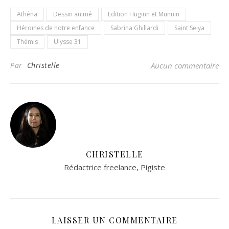
Athéna
Dessin animé
Edition Huginn et Munnin
Héroïnes de notre enfance
Sabrina Ghillardi
Saint Seiya
Thémis
Ulysse 31
Par
Christelle
Aucun commentaire
CHRISTELLE
Rédactrice freelance, Pigiste
LAISSER UN COMMENTAIRE