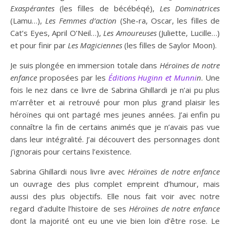
Exaspérantes
(les filles de bécébéqé),
Les Dominatrices
(Lamu…),
Les Femmes d’action
(She-ra, Oscar, les filles de
Cat’s Eyes, April O’Neil…),
Les Amoureuses
(Juliette, Lucille…)
et pour finir par
Les Magiciennes
(les filles de Saylor Moon).
Je suis plongée en immersion totale dans
Héroïnes de notre
enfance
proposées par les
Éditions Huginn et Munni
n
. Une
fois le nez dans ce livre de Sabrina Ghillardi je n’ai pu plus
m’arrêter et ai retrouvé pour mon plus grand plaisir les
héroïnes qui ont partagé mes jeunes années. J’ai enfin pu
connaître la fin de certains animés que je n’avais pas vue
dans leur intégralité. J’ai découvert des personnages dont
j’ignorais pour certains l’existence.
Sabrina Ghillardi nous livre avec
Héroïnes de notre enfance
un ouvrage des plus complet empreint d’humour, mais
aussi des plus objectifs. Elle nous fait voir avec notre
regard d’adulte l’histoire de ses
Héroïnes de notre enfance
dont la majorité ont eu une vie bien loin d’être rose. Le