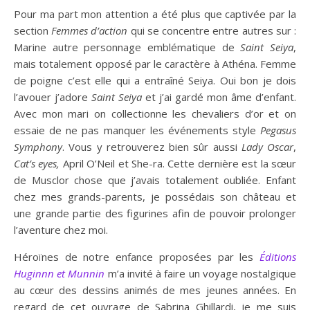
Pour ma part mon attention a été plus que captivée par la
section
Femmes d’action
qui se concentre entre autres sur :
Marine autre personnage emblématique de
Saint Seiya
,
mais totalement opposé par le caractère à Athéna. Femme
de poigne c’est elle qui a entraîné Seiya. Oui bon je dois
l’avouer j’adore
Saint Seiya
et j’ai gardé mon âme d’enfant.
Avec mon mari on collectionne les chevaliers d’or et on
essaie de ne pas manquer les événements style
Pegasus
Symphony
. Vous y retrouverez bien sûr aussi
Lady Oscar
,
Cat’s eyes,
April O’Neil et She-ra. Cette dernière est la sœur
de Musclor chose que j’avais totalement oubliée. Enfant
chez mes grands-parents, je possédais son château et
une grande partie des figurines afin de pouvoir prolonger
l’aventure chez moi.
Héroïnes de notre enfance proposées par les
Éditions
Huginnn et Munnin
m’a invité à faire un voyage nostalgique
au cœur des dessins animés de mes jeunes années. En
regard de cet ouvrage de Sabrina Ghillardi, je me suis