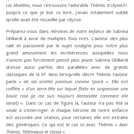
Les Modèles
, nous retrouvons l’adorable Thémis d’
Ulysse31
.
Jusqu’à ce que je lise ce livre, j’avais totalement oublié
qu’elle avait été recueillie par Ulysse.
Préparez-vous dans
Héroïnes de notre enfance
de Sabrina
Ghillardi à avoir de multiples fous rires. L’auteur des plus
calé et passionné par le sujet souligne pour notre plus
grand amusement les incohérences auxquelles nous
n’avions pas forcément pensé plus jeune. Sabrina Ghillardi
dresse aussi parfois des parallèles avec de grands
classiques de la SF. Ainsi lorsqu’elle décrit Thémis l’auteur
parle «
de ses oreilles pointues comme Spock
». Elle est
coiffée «
d’un serre-tête sur lequel flotte en suspension une
boule rose (je me suis toujours demandée comment elle
tenait)
». Dans ce cas de figure là, l’auteur n’a pas été la
seule à s’interroger. A chaque héroïne de notre enfance
est associée une citation, pour certaines elle est extraite
des génériques. Ce qui est le cas ici avec Thémis «
Avec
Thémis, Télémaque et Ulysse
».