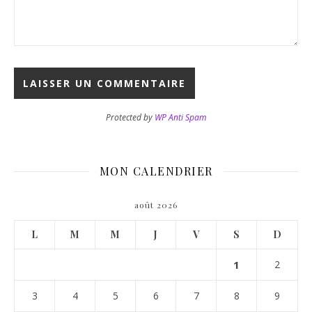
Protected by
WP Anti Spam
MON CALENDRIER
août 2026
L
M
M
J
V
S
D
1
2
3
4
5
6
7
8
9