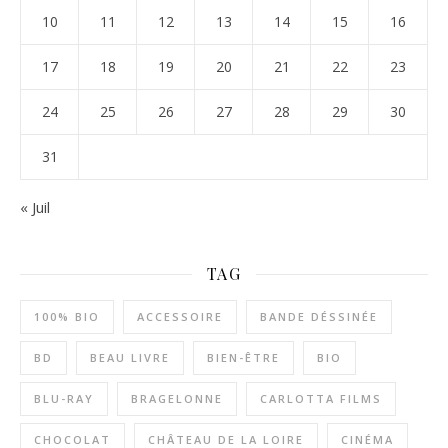
10
11
12
13
14
15
16
17
18
19
20
21
22
23
24
25
26
27
28
29
30
31
« Juil
TAG
100% BIO
ACCESSOIRE
BANDE DÉSSINÉE
BD
BEAU LIVRE
BIEN-ÊTRE
BIO
BLU-RAY
BRAGELONNE
CARLOTTA FILMS
CHOCOLAT
CHÂTEAU DE LA LOIRE
CINÉMA