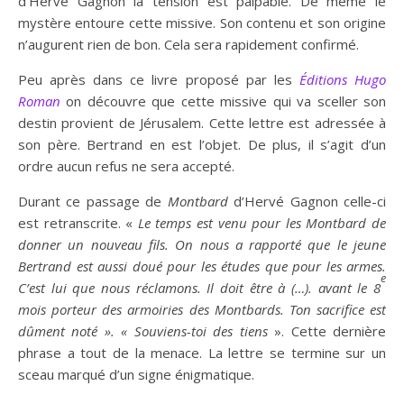
d’Hervé Gagnon la tension est palpable. De même le
mystère entoure cette missive. Son contenu et son origine
n’augurent rien de bon. Cela sera rapidement confirmé.
Peu après dans ce livre proposé par les
Éditions
Hugo
Roman
on découvre que cette missive qui va sceller son
destin provient de Jérusalem. Cette lettre est adressée à
son père. Bertrand en est l’objet. De plus, il s’agit d’un
ordre aucun refus ne sera accepté.
Durant ce passage de
Montbard
d’Hervé Gagnon celle-ci
est retranscrite. «
Le temps est venu pour les Montbard de
donner un nouveau fils. On nous a rapporté que le jeune
Bertrand est aussi doué pour les études que pour les armes.
e
C’est lui que nous réclamons. Il doit être à (…). avant le 8
mois porteur des armoiries des Montbards. Ton sacrifice est
dûment noté ». « Souviens-toi des tiens
». Cette dernière
phrase a tout de la menace. La lettre se termine sur un
sceau marqué d’un signe énigmatique.