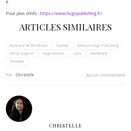
€
Pour plus d’info :
https://www.hugopublishing.fr/
ARTICLES SIMILAIRES
Bertrand de Montbard
Damné
Editions Hugo Publishing
Hervé Gagnon
Hugo Roman
Livre
Montbard
Templier
Par
Christelle
Aucun commentaire
CHRISTELLE