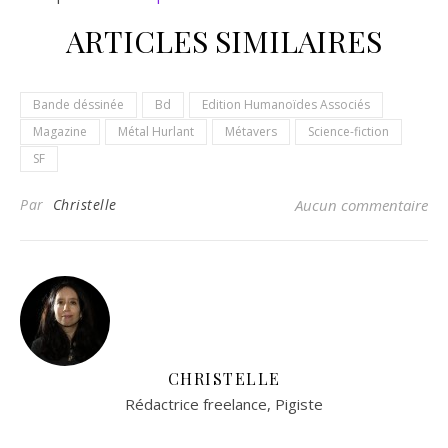
ARTICLES SIMILAIRES
Bande déssinée
Bd
Edition Humanoïdes Associés
Magazine
Métal Hurlant
Métavers
Science-fiction
SF
Par
Christelle
Aucun commentaire
CHRISTELLE
Rédactrice freelance, Pigiste