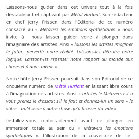
Laissons-nous guider dans cet univers tout à la fois
déstabilisant et captivant par
Métal Hurlant
. Son rédacteur
en chef Jerry Frissen dans l’Editorial de ce numéro
consacré au «
Métavers les émotions synthétique
s » nous
invite à nous laisser guider voire à plonger dans
l’imaginaire des artistes. Ainsi «
laissons-les artistes imaginer
le futur, pervertir notre réalité. Laissons-les détruire notre
logique. Laissons-les repenser notre rapport au monde aux
choses et à nous-même
».
Notre hôte Jerry Frissen poursuit dans son Editorial de ce
cinquième numéro de
Métal Hurlant
en laissant libre cours
à l’imagination des artistes. Ainsi «
artistes le Métavers est à
vous prenez le d’assaut s’il le faut et donnez-lui un sens – le
vôtre – qu’il serve à autre chose qu’à brasser du vide
».
Installez-vous confortablement avant de plonger en
immersion totale au sein du «
Méta
vers les
émo
tion
s
synthétique
s
». L’illustration de la couverture de ce