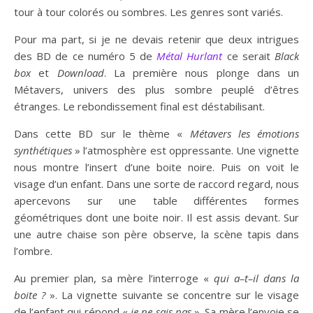
tour à tour colorés ou sombres. Les genres sont variés.
Pour ma part, si je ne devais retenir que deux intrigues
des BD de ce numéro 5 de
Métal
Hurlant
ce serait
Black
box
et
Download
. La première nous plonge dans un
Métavers, univers des plus sombre peuplé d’êtres
étranges. Le rebondissement final est déstabilisant.
Dans cette BD sur le thème «
Métavers les émotions
synthétiques
» l’atmosphère est oppressante. Une vignette
nous montre l’insert d’une boite noire. Puis on voit le
visage d’un enfant. Dans une sorte de raccord regard, nous
apercevons sur une table différentes formes
géométriques dont une boite noir. Il est assis devant. Sur
une autre chaise son père observe, la scène tapis dans
l’ombre.
Au premier plan, sa mère l’interroge «
qui a
–
t
–
il dans la
boite
?
». La vignette suivante se concentre sur le visage
de l’enfant qui répond «
je ne sais pas
». Sa mère l’envoie se