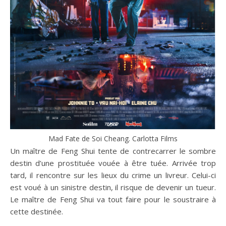
Mad Fate de Soi Cheang. Carlotta Films
Un maître de Feng Shui tente de contrecarrer le sombre
destin d’une prostituée vouée à être tuée. Arrivée trop
tard, il rencontre sur les lieux du crime un livreur. Celui-ci
est voué à un sinistre destin, il risque de devenir un tueur.
Le maître de Feng Shui va tout faire pour le soustraire à
cette destinée.