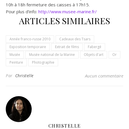
10h à 18h fermeture des caisses à 17h15.
Pour plus d’info:
http://www.musee-marine.fr/
ARTICLES SIMILAIRES
Année franco-russe 2010
Cadeaux des Tsars
Exposition temporaire
Extrait de films
Fabergé
Musée
Musée national de la Marine
Objets d'art
Or
Peinture
Photographie
Par
Christelle
Aucun commentaire
CHRISTELLE