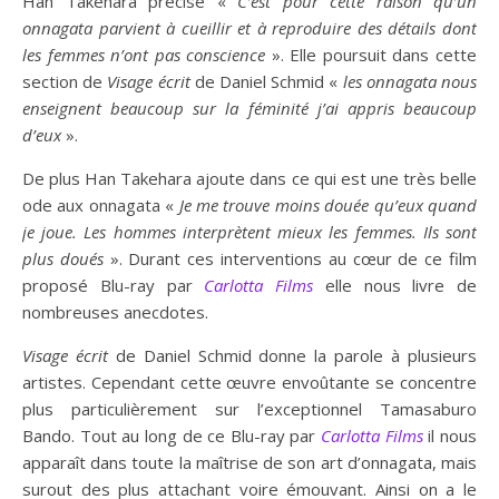
Han Takehara précise «
C’est pour cette raison qu’un
onnagata parvient à cueillir et à reproduire des détails dont
les femmes n’ont pas conscience
». Elle poursuit dans cette
section de
Visage écrit
de Daniel Schmid «
les onnagata nous
enseignent beaucoup sur la féminité j’ai appris beaucoup
d’eux
».
De plus Han Takehara ajoute dans ce qui est une très belle
ode aux onnagata «
Je me trouve moins douée qu’eux quand
je joue. Les hommes interprètent mieux les femmes. Ils sont
plus doués
». Durant ces interventions au cœur de ce film
proposé Blu-ray par
Carlotta Films
elle nous livre de
nombreuses anecdotes.
Visage écrit
de Daniel Schmid donne la parole à plusieurs
artistes. Cependant cette œuvre envoûtante se concentre
plus particulièrement sur l’exceptionnel Tamasaburo
Bando. Tout au long de ce Blu-ray par
Carlotta Films
il nous
apparaît dans toute la maîtrise de son art d’onnagata, mais
surout des plus attachant voire émouvant. Ainsi on a le