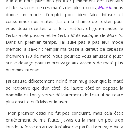
Afin que nous puissions profiter pleinement des bienfaits
et des saveurs de ces matés des plus exquis,
Maté In
nous
donne un mode d’emploi pour bien faire infuser et
consommer nos matés. J’ai eu la chance de tester pour
vous deux recettes à la fois fruitées et gourmandes le
Yerba maté
passion
et le
Yerba Maté exotique
de
Maté In
.
Dans un premier temps, j’ai suivi pas à pas leur mode
d’emploi à savoir : remplir ma tasse à défaut de cabessa
d’environ 1/3 de maté. Vous pourrez vous amuser à jouer
sur le dosage pour un breuvage aux accents de maté plus
ou moins intense.
J’ai ensuite délicatement incliné mon mug pour que le maté
se retrouve que d’un côté, de l’autre côté on dépose la
bombilla et l’on y verse délicatement de l’eau. Il ne reste
plus ensuite qu’à laisser infuser.
Mon premier essai ne fut pas concluant, mais cela était
entièrement de ma faute, j’avais eu la main un peu trop
lourde. A force on arrive à réaliser le parfait breuvage bio à