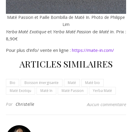
Maté Passion et Paille Bombilla de Maté In. Photo de Philippe
Lim
Yerba Maté Exotique
et
Yerba Maté Passion
de
Maté In
. Prix :
8,90€
Pour plus d’info/ vente en ligne :
https://mate-in.com/
ARTICLES SIMILAIRES
Bio
Boisson énergisante
Maté
Maté bio
Maté Exotiqu
Maté In
Maté Passion
Yerba Maté
Par
Christelle
Aucun commentaire