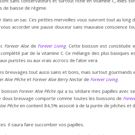
 sont sans conservateurs et surtout riche en vitamine C, elles so
s de baisse de régime.
er dans un sac. Ces petites merveilles vous suivront tout au long 
t vous accorder une pause douceur sans mauvaise conscience to
ec
Forever Aloe
de
Forever Living
. Cette boisson est constituée 
 complété par de la vitamine C. Ce mélange des plus basiques e
aux puristes ou aux vrais accrocs de l’aloe vera.
 des breuvages tout aussi sains et bons, mais surtout gourmands 
er Aloe Pêche
et
Forever
Aloe Berry Nectar
de
Forever Living
.
a boisson
Forever Aloe Pêche
qui a su séduire mes papilles avec s
 Ce doux breuvage comporte comme toutes les boissons de
Forev
Aloe
Pêche
en contient 84,5% associé à de la purée de pêches et 
s. Il saura faire succomber vos papilles.