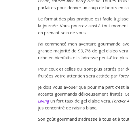
Pêche
,
Forever Aloe Berry Nectar
. Toutes trois
parfaites pour donner un coup de boots en ca
Le format des plus pratique est facile à gliss
la journée. Vous pourrez ainsi à tout momen
en prenant soin de vous.
J’ai commencé mon aventure gourmande av
grande majorité de 99,7% de gel d’aleo vera
riche en bienfaits et s’adresse peut-être plus 
Pour ceux et celles qui sont plus attirés par
fruitées votre attention sera attirée par
Forev
Je dois vous avouer que pour ma part c’est l
accents gourmands délicieusement fruités.
Living
un fort taux de gel d’aloe vera.
Forever 
jus concentré de raisins blanc.
Son goût gourmand s’adresse à tous et à toute