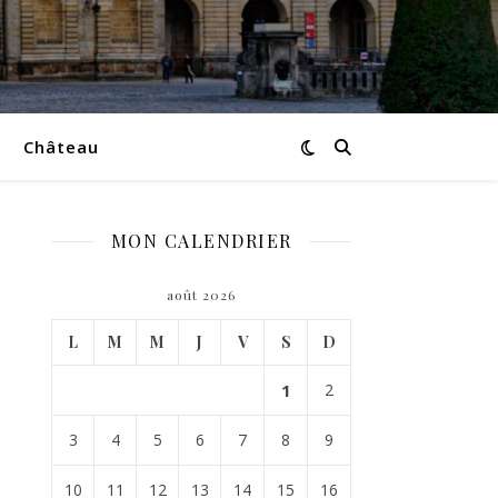
Château
MON CALENDRIER
août 2026
L
M
M
J
V
S
D
1
2
3
4
5
6
7
8
9
10
11
12
13
14
15
16