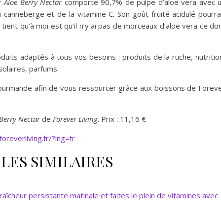
r Aloe Berry Nectar
comporte 90,7% de pulpe d’aloe vera avec 
anneberge et de la vitamine C. Son goût fruité acidulé pourra
tient qu’à moi est qu’il n’y ai pas de morceaux d’aloe vera ce do
uits adaptés à tous vos besoins : produits de la ruche, nutritio
solaires, parfums.
gourmande afin de vous ressourcer grâce aux boissons de Forev
 Berry Nectar
de
Forever Living
. Prix : 11,16 €
oreverliving.fr/?lng=fr
LES SIMILAIRES
raîcheur persistante matinale et faites le plein de vitamines avec