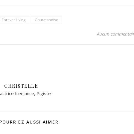
Forever Living
Gourmandise
Aucun commentai
CHRISTELLE
ctrice freelance, Pigiste
POURRIEZ AUSSI AIMER