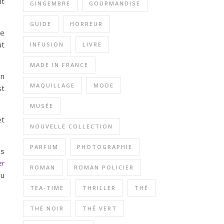
nt
GINGEMBRE
GOURMANDISE
GUIDE
HORREUR
de
ut
INFUSION
LIVRE
MADE IN FRANCE
en
MAQUILLAGE
MODE
st
MUSÉE
et
NOUVELLE COLLECTION
PARFUM
PHOTOGRAPHIE
es
er
ROMAN
ROMAN POLICIER
du
TEA-TIME
THRILLER
THÉ
THÉ NOIR
THÉ VERT