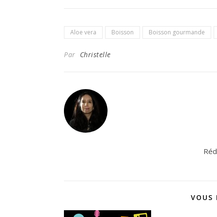
Aloe vera
Boisson
Boisson gourmande
Par
Christelle
Réda
VOUS 