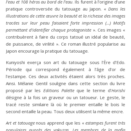
l’eau et 108 héros au bord de l’eau
. Ils furent à l’origine d’une
pratique controversée du tatouage au Japon. «
Dans les
illustrations de cette œuvre la beauté et la richesse des images
tracées sur leur peau faisaient forte impression (…) Motifs
permettant d’identifier chaque protagoniste
». Ces images «
contribuèrent à faire du corps tatoué un idéal de beauté,
de puissance, de virilité ». Ce roman illustré popularise au
Japon encourage la pratique du tatouage.
Kuniyoshi exerça son art du tatouage sous l’Ère d’Edo.
Période qui correspond également à l’âge d’or de
l’estampe. Ces deux activités étaient alors très proches.
Ainsi. Mélanie Gentil souligne dans cette section du livre
proposé par les
Editions Palette
que le terme d’
Horishi
désigne à la fois un graveur ou un tatoueur. Le geste, le
tracé reste similaire là où le premier entaille le bois le
second entaille la peau. Tous deux utilisent la même encre.
Art et tatouage
nous apprend que les «
estampes furent très
populaires auprès des yakuzas. Les membres de la mafia