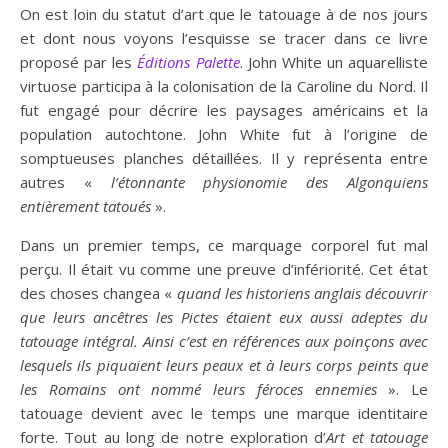
On est loin du statut d’art que le tatouage à de nos jours
et dont nous voyons l’esquisse se tracer dans ce livre
proposé par les
Éditions Palette
. John White un aquarelliste
virtuose participa à la colonisation de la Caroline du Nord. Il
fut engagé pour décrire les paysages américains et la
population autochtone. John White fut à l’origine de
somptueuses planches détaillées. Il y représenta entre
autres «
l’étonnante physionomie des Algonquiens
entièrement tatoués
».
Dans un premier temps, ce marquage corporel fut mal
perçu. Il était vu comme une preuve d’infériorité. Cet état
des choses changea «
quand les historiens anglais découvrir
que leurs ancêtres les Pictes étaient eux aussi adeptes du
tatouage intégral. Ainsi c’est en références aux poinçons avec
lesquels ils piquaient leurs peaux et à leurs corps peints que
les Romains ont nommé leurs féroces ennemies
». Le
tatouage devient avec le temps une marque identitaire
forte. Tout au long de notre exploration d’
Art et tatouage