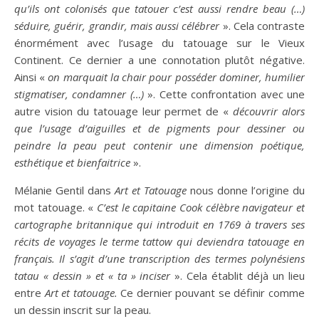
qu’ils ont colonisés que tatouer c’est aussi rendre beau (…)
séduire, guérir, grandir, mais aussi célébrer
». Cela contraste
énormément avec l’usage du tatouage sur le Vieux
Continent. Ce dernier a une connotation plutôt négative.
Ainsi «
on marquait la chair pour posséder dominer, humilier
stigmatiser, condamner (…)
». Cette confrontation avec une
autre vision du tatouage leur permet de «
découvrir alors
que l’usage d’aiguilles et de pigments pour dessiner ou
peindre la peau peut contenir une dimension poétique,
esthétique et bienfaitrice
».
Mélanie Gentil dans
Art et Tatouage
nous donne l’origine du
mot tatouage. «
C’est le capitaine Cook célèbre navigateur et
cartographe britannique qui introduit en 1769 à travers ses
récits de voyages le terme tattow qui deviendra tatouage en
français. Il s’agit d’une transcription des termes polynésiens
tatau « dessin » et « ta » inciser
». Cela établit déjà un lieu
entre
Art et tatouage.
Ce dernier pouvant se définir comme
un dessin inscrit sur la peau.