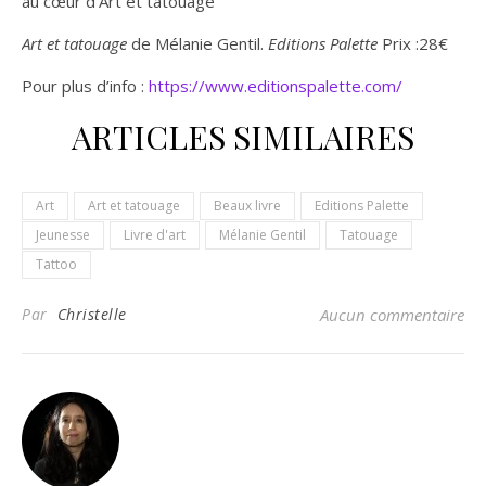
au cœur d’Art et tatouage
Art et tatouage
de Mélanie Gentil.
Editions Palette
Prix :28€
Pour plus d’info :
https://www.editionspalette.com/
ARTICLES SIMILAIRES
Art
Art et tatouage
Beaux livre
Editions Palette
Jeunesse
Livre d'art
Mélanie Gentil
Tatouage
Tattoo
Par
Christelle
Aucun commentaire