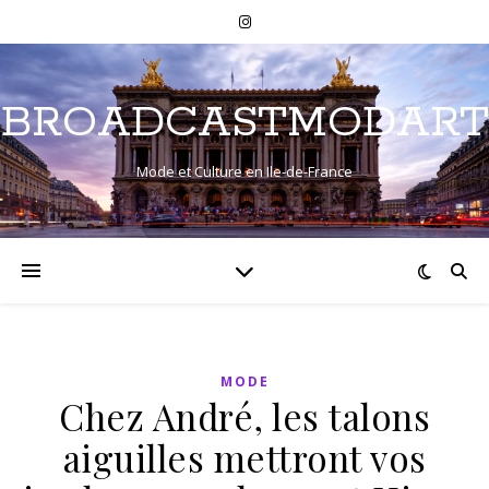
BROADCASTMODART
Mode et Culture en Ile-de-France
MODE
Chez André, les talons
aiguilles mettront vos