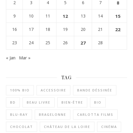
2
3
4
5
6
7
8
9
10
11
12
13
14
15
16
17
18
19
20
21
22
23
24
25
26
27
28
« Jan
Mar »
TAG
100% BIO
ACCESSOIRE
BANDE DÉSSINÉE
BD
BEAU LIVRE
BIEN-ÊTRE
BIO
BLU-RAY
BRAGELONNE
CARLOTTA FILMS
CHOCOLAT
CHÂTEAU DE LA LOIRE
CINÉMA