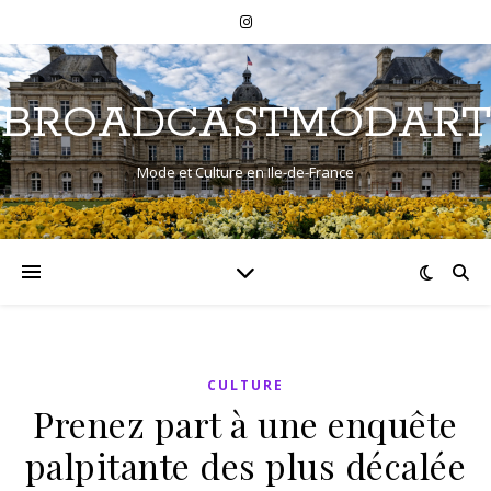
BROADCASTMODART
Mode et Culture en Ile-de-France
CULTURE
Prenez part à une enquête
palpitante des plus décalée