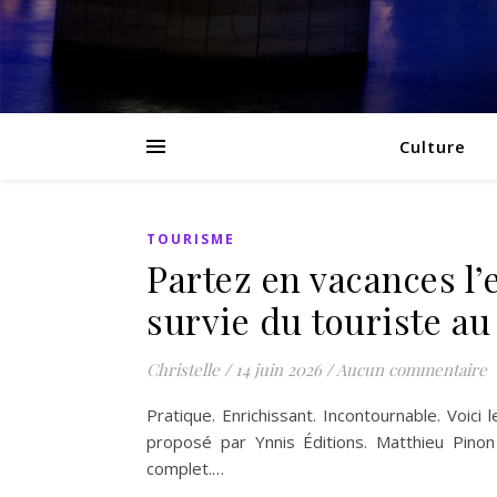
Culture
TOURISME
Partez en vacances l’
survie du touriste a
Christelle
/
14 juin 2026
/
Aucun commentaire
Pratique. Enrichissant. Incontournable. Voic
proposé par Ynnis Éditions. Matthieu Pinon
complet.…