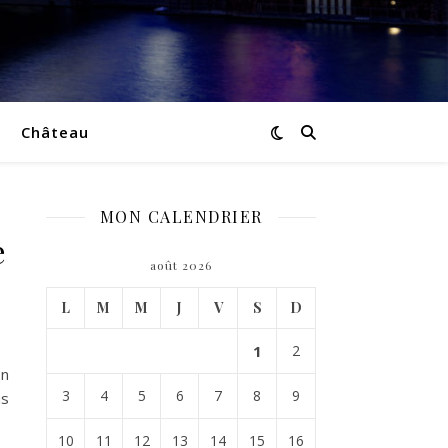
Château
MON CALENDRIER
e
août 2026
L
M
M
J
V
S
D
1
2
on
3
4
5
6
7
8
9
us
10
11
12
13
14
15
16