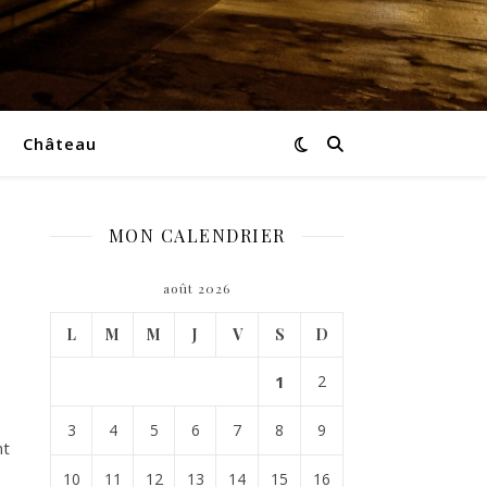
Château
MON CALENDRIER
août 2026
L
M
M
J
V
S
D
1
2
3
4
5
6
7
8
9
nt
10
11
12
13
14
15
16