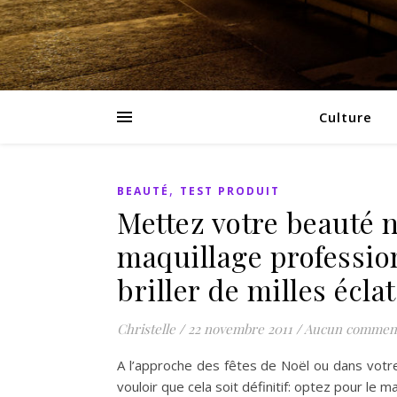
Culture
,
BEAUTÉ
TEST PRODUIT
Mettez votre beauté n
maquillage professio
briller de milles écla
Christelle
/
22 novembre 2011
/
Aucun comment
A l’approche des fêtes de Noël ou dans votr
vouloir que cela soit définitif: optez pour le