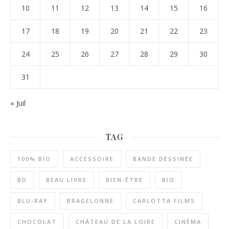
10
11
12
13
14
15
16
17
18
19
20
21
22
23
24
25
26
27
28
29
30
31
« Juil
TAG
100% BIO
ACCESSOIRE
BANDE DÉSSINÉE
BD
BEAU LIVRE
BIEN-ÊTRE
BIO
BLU-RAY
BRAGELONNE
CARLOTTA FILMS
CHOCOLAT
CHÂTEAU DE LA LOIRE
CINÉMA