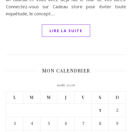
Connectez-vous sur Cadeau store pour éviter toute
inquiétude, le concept:…
LIRE LA SUITE
MON CALENDRIER
août 2026
L
M
M
J
V
S
D
1
2
3
4
5
6
7
8
9