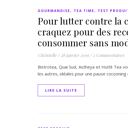
,
,
GOURMANDISE
TEA TIME
TEST PRODUI
Pour lutter contre la
craquez pour des rec
consommer sans mod
Christelle
/
28 janvier 2019
/
2 Commentaires
Bistrotea, Quai Sud, Astheya et Huttli Tea 
les autres, idéales pour une pause cocooning o
LIRE LA SUITE