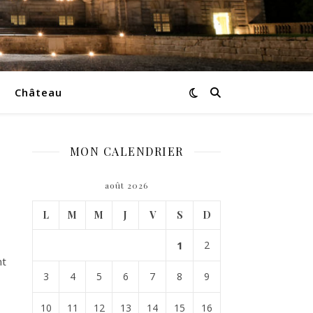
Château
MON CALENDRIER
août 2026
L
M
M
J
V
S
D
1
2
nt
3
4
5
6
7
8
9
10
11
12
13
14
15
16