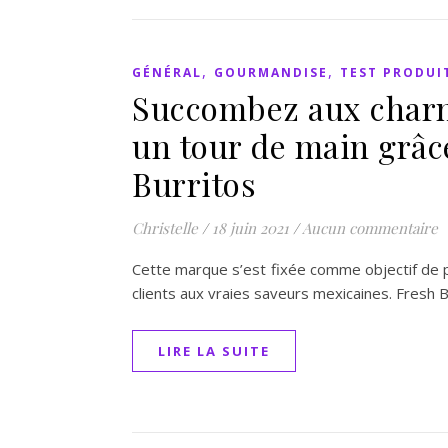
,
,
GÉNÉRAL
GOURMANDISE
TEST PRODUI
Succombez aux charm
un tour de main grâce
Burritos
Christelle
/
18 juin 2021
/
Aucun commentaire
Cette marque s’est fixée comme objectif de pr
clients aux vraies saveurs mexicaines. Fresh B
LIRE LA SUITE