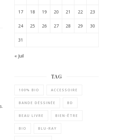
17
18
19
20
21
22
23
24
25
26
27
28
29
30
31
« Juil
TAG
100% BIO
ACCESSOIRE
BANDE DÉSSINÉE
BD
s.
BEAU LIVRE
BIEN-ÊTRE
BIO
BLU-RAY