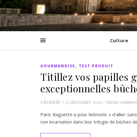
Culture
,
GOURMANDISE
TEST PRODUIT
Titillez vos papilles 
exceptionnelles bûch
Christelle
/
23 décembre 2022
/
Aucun commen
Paris Baguette a pour leitmotiv « d’allier san
son incarnation dans leur trilogie de bûches d