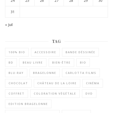
24
25
26
27
28
29
30
31
« Juil
TAG
100% BIO
ACCESSOIRE
BANDE DÉSSINÉE
BD
BEAU LIVRE
BIEN-ÊTRE
BIO
BLU-RAY
BRAGELONNE
CARLOTTA FILMS
CHOCOLAT
CHÂTEAU DE LA LOIRE
CINÉMA
COFFRET
COLORATION VÉGÉTALE
DVD
EDITION BRAGELONNE