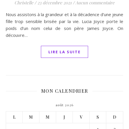
Christelle
/
23 décembre 2021
/
Aucun commentaire
Nous assistons à la grandeur et à la décadence d’une jeune
fille trop sensible brisée par la vie. Lucia Joyce porte le
poids d’un nom celui de son père James Joyce. On
découvre…
LIRE LA SUITE
MON CALENDRIER
août 2026
L
M
M
J
V
S
D