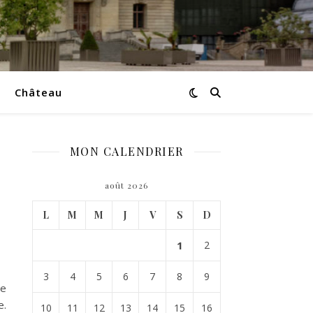
Château
MON CALENDRIER
août 2026
L
M
M
J
V
S
D
1
2
3
4
5
6
7
8
9
te
e.
10
11
12
13
14
15
16