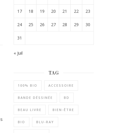
17
18
19
20
21
22
23
24
25
26
27
28
29
30
31
« Juil
TAG
100% BIO
ACCESSOIRE
BANDE DÉSSINÉE
BD
BEAU LIVRE
BIEN-ÊTRE
es
BIO
BLU-RAY