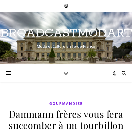
BROADCASTMODART
Mode et Culture en Ile-de-France
GOURMANDISE
Dammann frères vous fera
succomber à un tourbillon