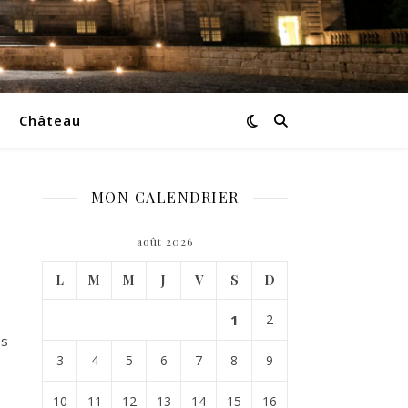
Château
MON CALENDRIER
août 2026
L
M
M
J
V
S
D
1
2
es
3
4
5
6
7
8
9
10
11
12
13
14
15
16