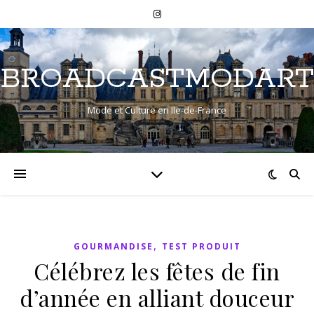
BROADCASTMODART
Mode et Culture en Ile-de-France
,
GOURMANDISE
TEST PRODUIT
Célébrez les fêtes de fin
d’année en alliant douceur