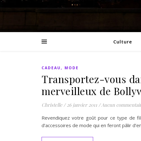
Culture
,
CADEAU
MODE
Transportez-vous dan
merveilleux de Bolly
Christelle
/
26 janvier 2011
/
Aucun commentai
Revendiquez votre goût pour ce type de film
d’accessoires de mode qui en feront pâlir d’en