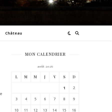
Château
MON CALENDRIER
août 2026
L
M
M
J
V
S
D
1
2
ne
3
4
5
6
7
8
9
10
11
12
13
14
15
16