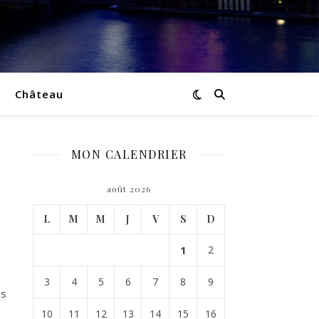
Château
MON CALENDRIER
août 2026
L
M
M
J
V
S
D
1
2
3
4
5
6
7
8
9
es
10
11
12
13
14
15
16