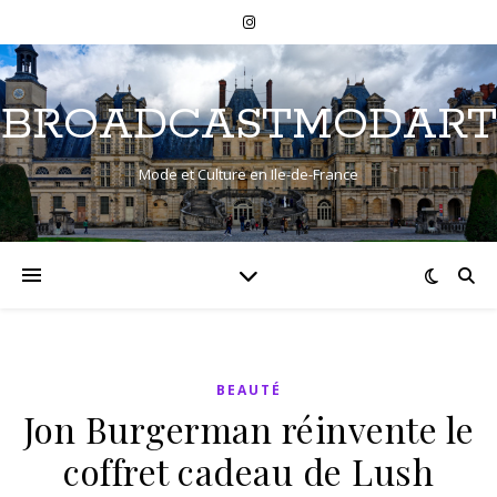
BROADCASTMODART
Mode et Culture en Ile-de-France
BEAUTÉ
Jon Burgerman réinvente le
coffret cadeau de Lush