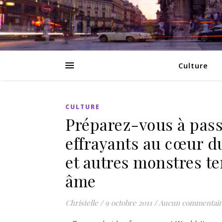
Culture
CULTURE
Préparez-vous à pass
effrayants au cœur d
et autres monstres te
âme
Christelle
/
9 octobre 2011
/
Aucun commentair