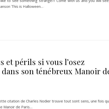
 like to see something strange?/ Come with us and you will see
chanson This is Halloween…
 et périls si vous l’osez
e dans son ténébreux Manoir d
cette citation de Charles Nodier trouve tout sont sens, une fois q
Le Manoir de Paris…