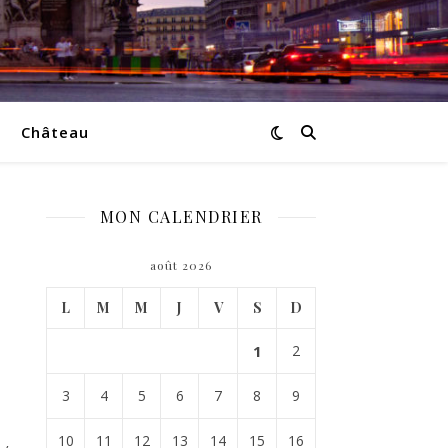
Château
MON CALENDRIER
août 2026
L
M
M
J
V
S
D
1
2
3
4
5
6
7
8
9
10
11
12
13
14
15
16