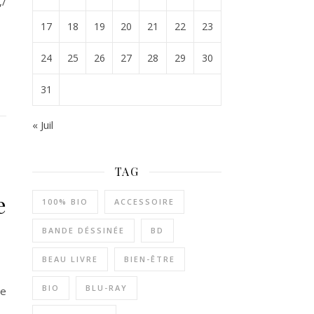
,/
17
18
19
20
21
22
23
24
25
26
27
28
29
30
31
« Juil
TAG
e
100% BIO
ACCESSOIRE
BANDE DÉSSINÉE
BD
BEAU LIVRE
BIEN-ÊTRE
BIO
BLU-RAY
ue