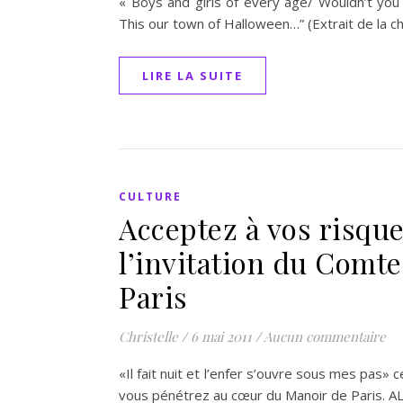
« Boys and girls of every age/ Wouldn’t you
This our town of Halloween…” (Extrait de la 
LIRE LA SUITE
CULTURE
Acceptez à vos risques
l’invitation du Comt
Paris
Christelle
/
6 mai 2011
/
Aucun commentaire
«Il fait nuit et l’enfer s’ouvre sous mes pas» 
vous pénétrez au cœur du Manoir de Paris. A