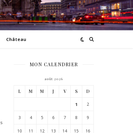
Château
MON CALENDRIER
août 2026
L
M
M
J
V
S
D
1
2
3
4
5
6
7
8
9
es
10
11
12
13
14
15
16