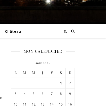
Château
MON CALENDRIER
août 2026
L
M
M
J
V
S
D
1
2
3
4
5
6
7
8
9
un
10
11
12
13
14
15
16